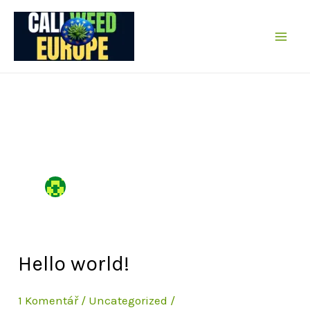
Přeskočit
na
obsah
Hello world!
1 Komentář
/
Uncategorized
/