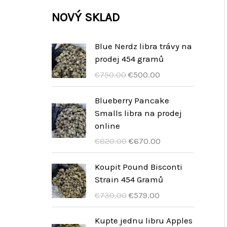
k
k
u
d
r
NOVÝ SKLAD
y
t
t
k
u
o
y
t
k
d
Blue Nerdz libra trávy na
y
prodej 454 gramů
t
u
D
D
€
750.00
€
500.00
y
k
e
e
t
o
h
Blueberry Pancake
o
u
Smalls libra na prodej
y
r
i
online
s
d
D
D
€
820.00
€
670.00
p
i
e
e
r
g
o
h
Koupit Pound Bisconti
o
e
o
u
Strain 454 Gramů
n
p
r
i
D
D
€
730.00
€
579.00
k
r
s
d
e
e
e
i
p
i
o
h
Kupte jednu libru Apples
l
j