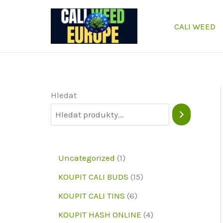
Přeskočit
na
CALI WEED
obsah
Hledat
1
Uncategorized
1
p
1
KOUPIT CALI BUDS
15
r
5
6
KOUPIT CALI TINS
6
o
p
p
4
KOUPIT HASH ONLINE
4