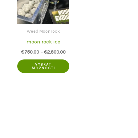
Weed Moonrock
moon rock ice
€
750.00
–
€
2,800.00
Tento
VYBRAT
MOŽNOSTI
produkt
má
více
variant.
Možnosti
lze
vybrat