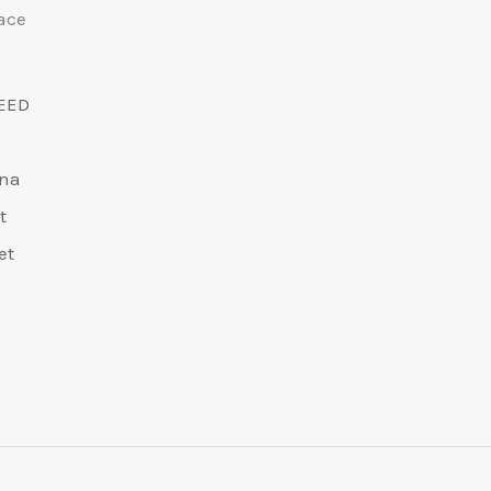
ace
EED
dna
t
et