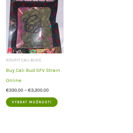
KOUPIT CALI BUDS
Buy Cali Bud SFV Strain
Online
€
330.00
–
€
3,300.00
Tento
VYBRAT MOŽNOSTI
produkt
má
více