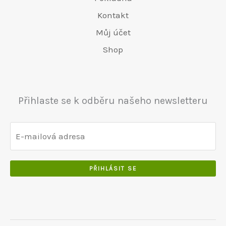
0
0
.
e
€
€
.
.
Kontakt
.
r
4
6
0
0
a
8
Můj účet
5
0
0
:
0
Shop
0
.
.
€
.
.
5
0
0
5
0
0
0
.
Přihlaste se k odběru našeho newsletteru
.
.
0
0
.
PŘIHLÁSIT SE