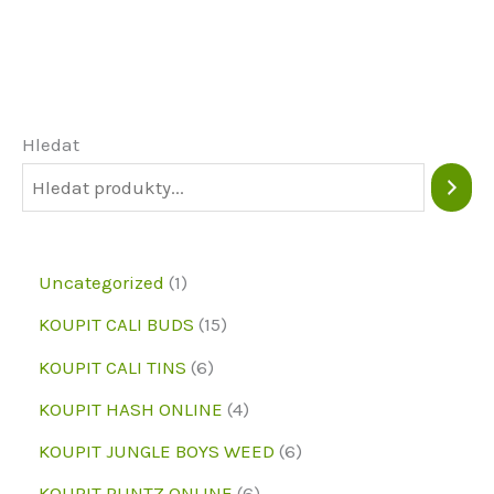
variant.
Možnosti
lze
vybrat
Hledat
na
stránce
produktu
1
Uncategorized
1
p
1
KOUPIT CALI BUDS
15
r
5
6
KOUPIT CALI TINS
6
o
p
p
4
KOUPIT HASH ONLINE
4
d
r
r
p
6
KOUPIT JUNGLE BOYS WEED
6
u
o
o
r
p
6
KOUPIT RUNTZ ONLINE
6