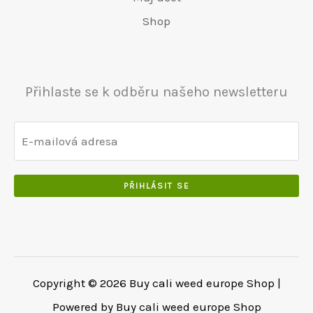
.
5
0
Shop
0
5
0
0
0
.
.
.
0
Přihlaste se k odběru našeho newsletteru
0
.
PŘIHLÁSIT SE
Copyright © 2026 Buy cali weed europe Shop |
Powered by Buy cali weed europe Shop