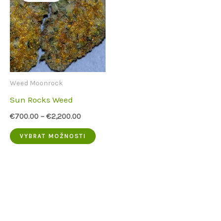
Weed Moonrock
Sun Rocks Weed
€
700.00
–
€
2,200.00
Tento
VYBRAT MOŽNOSTI
produkt
má
více
variant.
Možnosti