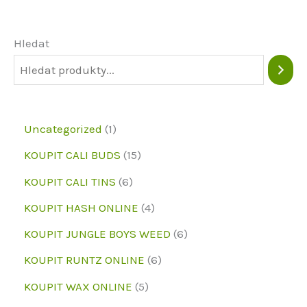
lze
vybrat
Hledat
na
stránce
produktu
1
Uncategorized
1
p
1
KOUPIT CALI BUDS
15
r
5
6
KOUPIT CALI TINS
6
o
p
p
4
KOUPIT HASH ONLINE
4
d
r
r
p
6
KOUPIT JUNGLE BOYS WEED
6
u
o
o
r
p
6
KOUPIT RUNTZ ONLINE
6
k
d
d
o
r
p
5
KOUPIT WAX ONLINE
5
t
u
u
d
o
r