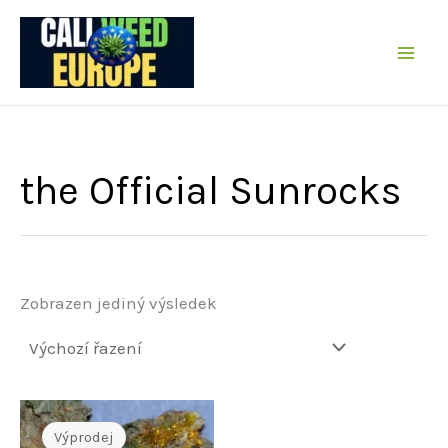
Přeskočit
na
obsah
the Official Sunrocks
Zobrazen jediný výsledek
Výprodej