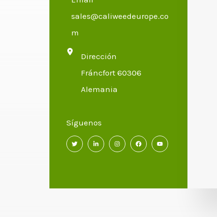
sales@caliweedeurope.co
m
Dirección
Fráncfort 60306
Alemania
Síguenos