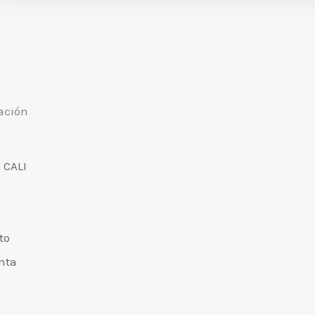
ación
 CALI
to
nta