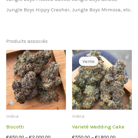
Jungle Boys Hippy Crasher, Jungle Boys Mimosa, etc.
Produits associés
Vente
Vente
Indica
Indica
Biscotti
Varieté Wedding Cake
€
650.00
–
€
2,000.00
€
550.00
–
€
1,800.00