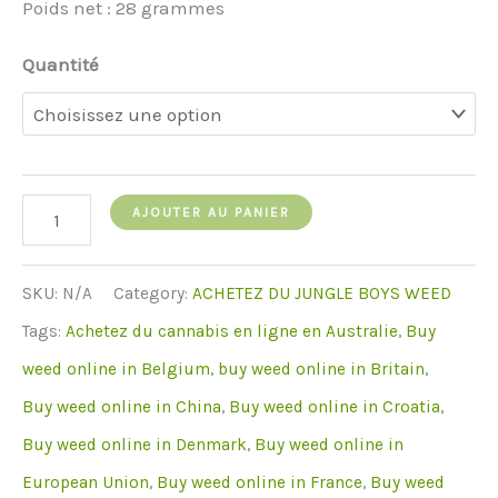
Poids net : 28 grammes
Quantité
quantité
AJOUTER AU PANIER
de
Jungle
SKU:
N/A
Category:
ACHETEZ DU JUNGLE BOYS WEED
Boys
Tags:
Achetez du cannabis en ligne en Australie
,
Buy
Banana
weed online in Belgium
,
buy weed online in Britain
,
Punch
Buy weed online in China
,
Buy weed online in Croatia
,
Buy weed online in Denmark
,
Buy weed online in
European Union
,
Buy weed online in France
,
Buy weed