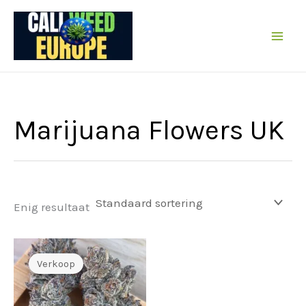
Sla
de
inhoud
over
Marijuana Flowers UK
Enig resultaat
Verkoop