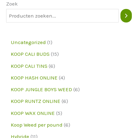
kunnen
Zoek
op
de
productpagina
1
Uncategorized
1
worden
p
1
KOOP CALI BUDS
15
gekozen
r
5
6
KOOP CALI TINS
6
o
p
p
4
KOOP HASH ONLINE
4
d
r
r
p
6
KOOP JUNGLE BOYS WEED
6
u
o
o
r
p
6
KOOP RUNTZ ONLINE
6
c
d
d
o
r
p
5
KOOP WAX ONLINE
5
t
u
u
d
o
r
p
6
Koop Weed per pound
6
c
c
u
d
o
r
p
1
Hybride
11
t