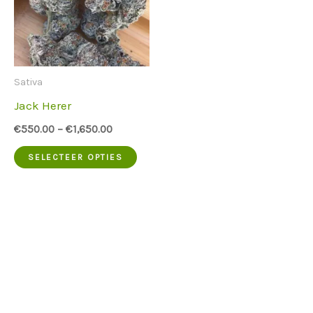
Sativa
Jack Herer
€
550.00
–
€
1,650.00
Dit
SELECTEER OPTIES
product
heeft
meerdere
varianten.
De
opties