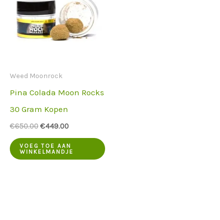
Weed Moonrock
Pina Colada Moon Rocks
30 Gram Kopen
De
De
€
650.00
€
449.00
oorspronkelijke
huidige
prijs
prijs
VOEG TOE AAN
WINKELMANDJE
was:
is:
€650.00.
€449.00.