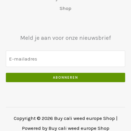
.
a
0
7
j
0
0
Shop
s
.
5
s
.
0
:
0
w
0
.
€
.
a
0
6
0
s
.
Meld je aan voor onze nieuwsbrief
5
0
:
0
.
€
.
5
0
5
0
0
.
ABONNEREN
.
0
0
.
Copyright © 2026 Buy cali weed europe Shop |
Powered by Buy cali weed europe Shop