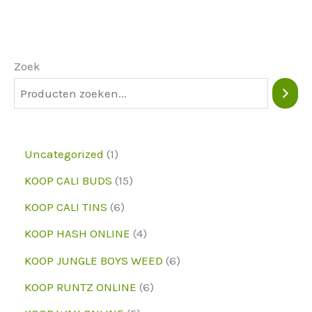
Zoek
1
Uncategorized
1
p
1
KOOP CALI BUDS
15
r
5
6
KOOP CALI TINS
6
o
p
p
4
KOOP HASH ONLINE
4
d
r
r
p
6
KOOP JUNGLE BOYS WEED
6
u
o
o
r
p
6
KOOP RUNTZ ONLINE
6
c
d
d
o
r
p