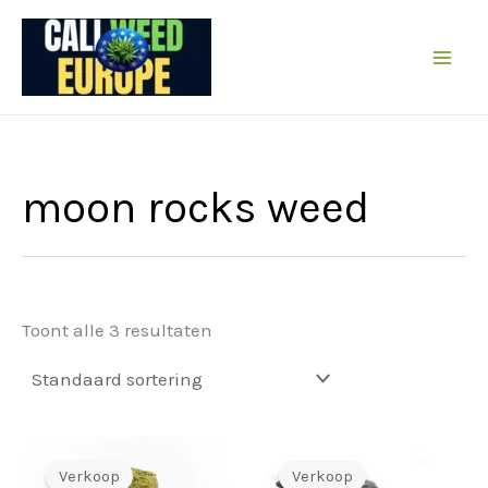
Sla
de
inhoud
over
moon rocks weed
Toont alle 3 resultaten
Verkoop
Verkoop