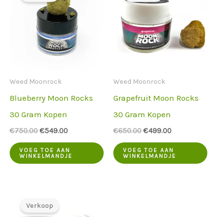
Weed Moonrock
Weed Moonrock
Blueberry Moon Rocks
Grapefruit Moon Rocks
30 Gram Kopen
30 Gram Kopen
De
De
De
De
€
750.00
€
549.00
€
650.00
€
499.00
oorspronkelijke
huidige
oorspronkelijke
huidige
prijs
prijs
prijs
prijs
VOEG TOE AAN
VOEG TOE AAN
WINKELMANDJE
WINKELMANDJE
was:
is:
was:
is:
€750.00.
€549.00.
€650.00.
€499.00.
Verkoop