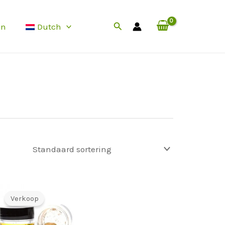
Zoek
en
Dutch
Verkoop