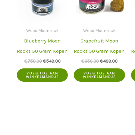
Weed Moonrock
Weed Moonrock
Blueberry Moon
Grapefruit Moon
Rocks 30 Gram Kopen
Rocks 30 Gram Kopen
R
De
De
De
De
€
750.00
€
549.00
€
650.00
€
499.00
oorspronkelijke
huidige
oorspronkelijke
huidige
prijs
prijs
prijs
prijs
VOEG TOE AAN
VOEG TOE AAN
WINKELMANDJE
WINKELMANDJE
was:
is:
was:
is:
€750.00.
€549.00.
€650.00.
€499.00