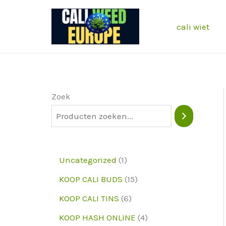
Sla
de
cali wiet
inhoud
over
Zoek
1
Uncategorized
1
p
1
KOOP CALI BUDS
15
r
5
6
KOOP CALI TINS
6
o
p
p
4
KOOP HASH ONLINE
4