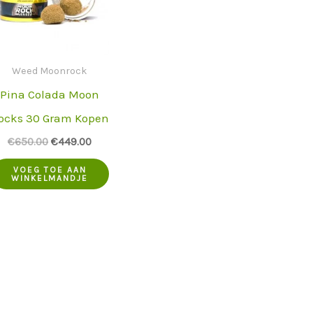
Weed Moonrock
Pina Colada Moon
ocks 30 Gram Kopen
De
De
€
650.00
€
449.00
oorspronkelijke
huidige
prijs
prijs
VOEG TOE AAN
WINKELMANDJE
was:
is:
.
€650.00.
€449.00.