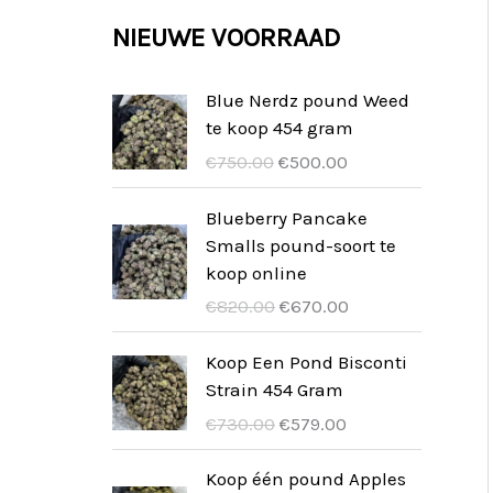
c
c
u
d
r
NIEUWE VOORRAAD
e
t
t
c
u
o
n
e
t
c
d
Blue Nerdz pound Weed
n
e
te koop 454 gram
t
u
I
I
n
€
750.00
€
500.00
e
c
l
l
n
t
p
p
Blueberry Pancake
r
r
Smalls pound-soort te
e
e
e
koop online
n
z
z
I
I
€
820.00
€
670.00
z
z
l
l
o
o
p
p
Koop Een Pond Bisconti
o
a
r
r
Strain 454 Gram
r
t
e
e
I
I
€
730.00
€
579.00
i
t
z
z
l
l
g
u
z
z
p
p
Koop één pound Apples
i
a