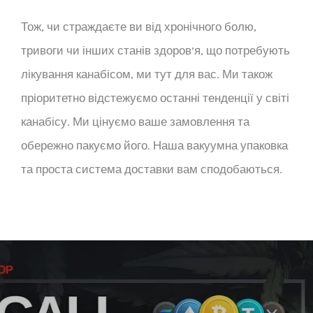
Тож, чи страждаєте ви від хронічного болю,
тривоги чи інших станів здоров’я, що потребують
лікування канабісом, ми тут для вас. Ми також
пріоритетно відстежуємо останні тенденції у світі
канабісу. Ми цінуємо ваше замовлення та
обережно пакуємо його. Наша вакуумна упаковка
та проста система доставки вам сподобаються.