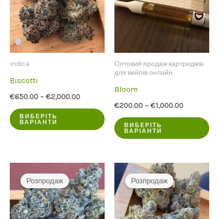
ви
на
ст
пр
Indica
Оптовий продаж картриджів
для вейпів онлайн
Biscotti
Bloom
€
650.00
–
€
2,000.00
€
200.00
–
€
1,000.00
Цей
ВИБЕРІТЬ
Ц
ВАРІАНТИ
ВИБЕРІТЬ
продукт
ВАРІАНТИ
пр
має
ма
кілька
кі
варіантів.
Розпродаж
Розпродаж
ва
Опції
Оп
можна