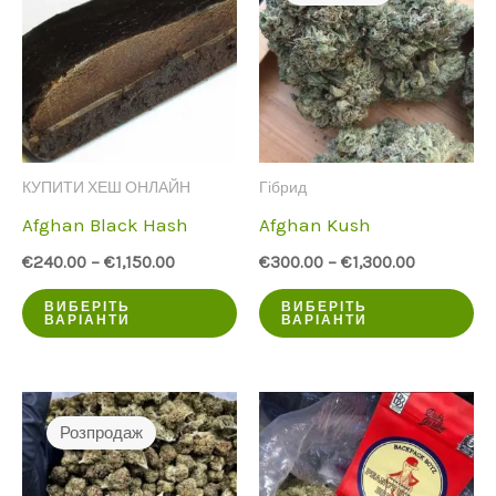
КУПИТИ ХЕШ ОНЛАЙН
Гібрид
Afghan Black Hash
Afghan Kush
€
240.00
–
€
1,150.00
€
300.00
–
€
1,300.00
Цей
Ц
ВИБЕРІТЬ
ВИБЕРІТЬ
ВАРІАНТИ
ВАРІАНТИ
продукт
пр
має
ма
кілька
кі
Розпродаж
варіантів.
ва
Опції
Оп