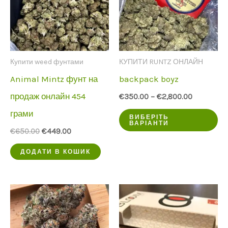
можна
мо
вибрати
ви
на
на
Купити weed фунтами
КУПИТИ RUNTZ ОНЛАЙН
сторінці
ст
Animal Mintz фунт на
backpack boyz
продукту
пр
продаж онлайн 454
€
350.00
–
€
2,800.00
грами
Ц
ВИБЕРІТЬ
ВАРІАНТИ
пр
Початкова
Поточна
€
650.00
€
449.00
ціна
ціна:
ма
була:
€449.00.
ДОДАТИ В КОШИК
€650.00.
кі
ва
Оп
мо