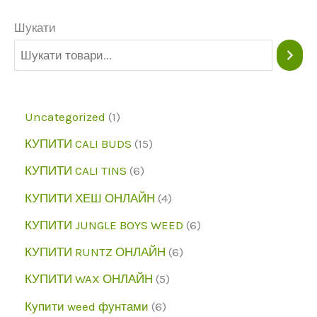
сторінці
на
продукту
ст
Шукати
пр
1
Uncategorized
1
п
1
КУПИТИ CALI BUDS
15
р
5
6
КУПИТИ CALI TINS
6
о
п
п
4
КУПИТИ ХЕШ ОНЛАЙН
4
д
р
р
п
6
КУПИТИ JUNGLE BOYS WEED
6
у
о
о
р
п
6
КУПИТИ RUNTZ ОНЛАЙН
6
к
д
д
о
р
п
5
КУПИТИ WAX ОНЛАЙН
5
т
у
у
д
о
р
п
6
Купити weed фунтами
6
к
к