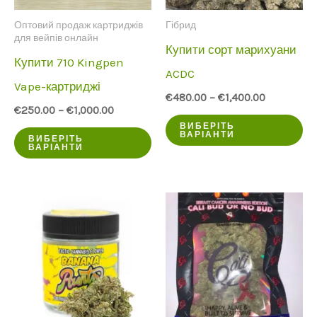
пр
Оптовий продаж картриджів
Гібрид
для вейпів онлайн
Купити сорт марихуани
Купити 710 Kingpen
ACDC
Vape-картриджі
€
480.00
–
€
1,400.00
€
250.00
–
€
1,000.00
Ц
ВИБЕРІТЬ
Цей
ВАРІАНТИ
ВИБЕРІТЬ
пр
ВАРІАНТИ
продукт
ма
має
кі
кілька
ва
варіантів.
Оп
Опції
мо
можна
ви
вибрати
на