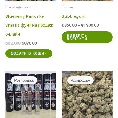
Uncategorized
Гібрид
Blueberry Pancake
Bubblegum
Smalls фунт на продаж
€
650.00
–
€
1,900.00
онлайн
Ц
ВИБЕРІТЬ
ВАРІАНТИ
пр
Початкова
Поточна
€
820.00
€
670.00
ціна
ціна:
ма
була:
€670.00.
ДОДАТИ В КОШИК
€820.00.
кі
ва
Оп
Розпродаж
Розпродаж
мо
ви
на
ст