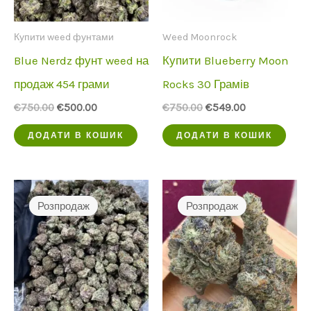
на
на
Купити weed фунтами
Weed Moonrock
сторінці
ст
Blue Nerdz фунт weed на
Купити Blueberry Moon
продукту
пр
продаж 454 грами
Rocks 30 Грамів
Початкова
Поточна
Початкова
Поточна
€
750.00
€
500.00
€
750.00
€
549.00
ціна
ціна:
ціна
ціна:
була:
€500.00.
була:
€549.00.
ДОДАТИ В КОШИК
ДОДАТИ В КОШИК
€750.00.
€750.00.
Розпродаж
Розпродаж