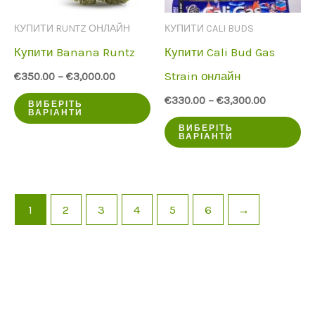
на
ст
КУПИТИ RUNTZ ОНЛАЙН
КУПИТИ CALI BUDS
сторінці
пр
Купити Banana Runtz
Купити Cali Bud Gas
продукту
Strain онлайн
€
350.00
–
€
3,000.00
Цей
€
330.00
–
€
3,300.00
ВИБЕРІТЬ
ВАРІАНТИ
продукт
Ц
ВИБЕРІТЬ
ВАРІАНТИ
має
пр
кілька
ма
варіантів.
кі
1
2
3
4
5
6
→
Опції
ва
можна
Оп
вибрати
мо
на
ви