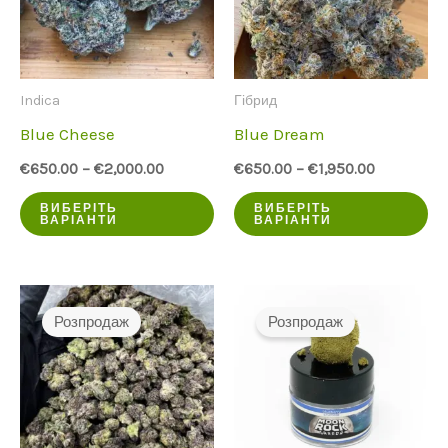
мо
вибрати
ви
на
на
сторінці
Indica
Гібрид
ст
продукту
Blue Cheese
Blue Dream
пр
€
650.00
–
€
2,000.00
€
650.00
–
€
1,950.00
Цей
Ц
ВИБЕРІТЬ
ВИБЕРІТЬ
ВАРІАНТИ
ВАРІАНТИ
продукт
пр
має
ма
кілька
кі
Розпродаж
Розпродаж
варіантів.
ва
Опції
Оп
можна
мо
вибрати
ви