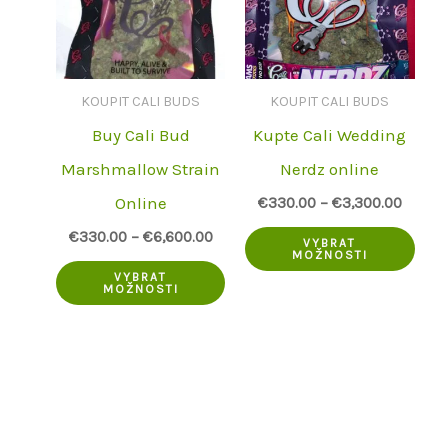
KOUPIT CALI BUDS
KOUPIT CALI BUDS
Buy Cali Bud
Kupte Cali Wedding
Marshmallow Strain
Nerdz online
Online
€
330.00
–
€
3,300.00
Tent
€
330.00
–
€
6,600.00
VYBRAT
MOŽNOSTI
Tento
pro
VYBRAT
MOŽNOSTI
produkt
má
má
více
více
vari
variant.
Mož
Možnosti
lze