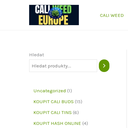
Přeskočit
na
CALI WEED
obsah
Hledat
1
Uncategorized
1
p
1
KOUPIT CALI BUDS
15
r
5
6
KOUPIT CALI TINS
6
o
p
p
4
KOUPIT HASH ONLINE
4