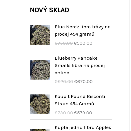
k
k
u
d
r
NOVÝ SKLAD
y
t
t
k
u
o
y
t
k
d
Blue Nerdz libra trávy na
y
prodej 454 gramů
t
u
I
I
€
750.00
€
500.00
y
k
l
l
t
p
p
Blueberry Pancake
r
r
Smalls libra na prodej
y
e
e
online
z
z
I
I
€
820.00
€
670.00
z
z
l
l
o
o
p
p
Koupit Pound Bisconti
o
a
r
r
Strain 454 Gramů
r
t
e
e
I
I
€
730.00
€
579.00
i
t
z
z
l
l
g
u
z
z
p
p
Kupte jednu libru Apples
i
a