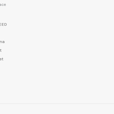
ace
EED
dna
t
et