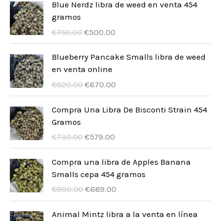
u
d
Blue Nerdz libra de weed en venta 454
s
o
o
t
gramos
c
u
s
I
I
o
€
750.00
€
500.00
t
c
l
l
s
o
t
p
p
Blueberry Pancake Smalls libra de weed
s
r
r
en venta online
o
e
e
I
I
€
820.00
€
670.00
s
z
z
l
l
z
z
p
p
Compra Una Libra De Bisconti Strain 454
o
o
r
r
Gramos
o
a
e
e
I
I
€
730.00
€
579.00
r
t
z
z
l
l
i
t
z
z
p
p
Compra una libra de Apples Banana
g
u
o
o
r
r
Smalls cepa 454 gramos
i
a
o
a
e
e
I
I
€
800.00
€
689.00
n
l
r
t
z
z
l
l
a
e
i
t
z
z
p
p
Animal Mintz libra a la venta en línea
l
è
g
u