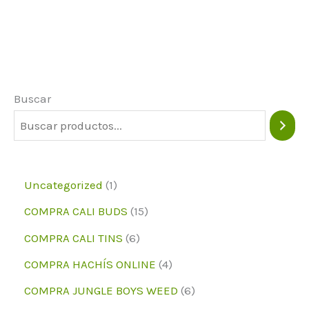
variantes.
La
Las
op
opciones
pu
pueden
el
Buscar
elegirse
en
en
la
la
pá
página
de
1
Uncategorized
1
del
pr
p
1
COMPRA CALI BUDS
15
producto
r
5
6
COMPRA CALI TINS
6
o
p
p
4
COMPRA HACHÍS ONLINE
4
d
r
r
p
6
COMPRA JUNGLE BOYS WEED
6
u
o
o