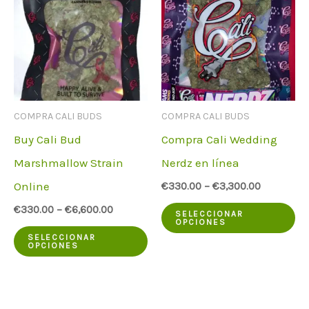
COMPRA CALI BUDS
COMPRA CALI BUDS
Buy Cali Bud
Compra Cali Wedding
Marshmallow Strain
Nerdz en línea
Online
€
330.00
–
€
3,300.00
Es
€
330.00
–
€
6,600.00
SELECCIONAR
OPCIONES
Este
pr
SELECCIONAR
OPCIONES
producto
ti
tiene
va
varias
va