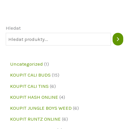
Možnosti
lze
vybrat
Hledat
na
stránce
produktu
1
Uncategorized
1
p
1
KOUPIT CALI BUDS
15
r
5
6
KOUPIT CALI TINS
6
o
p
p
4
KOUPIT HASH ONLINE
4
d
r
r
p
6
KOUPIT JUNGLE BOYS WEED
6
u
o
o
r
p
6
KOUPIT RUNTZ ONLINE
6
k
d
d
o
r
p