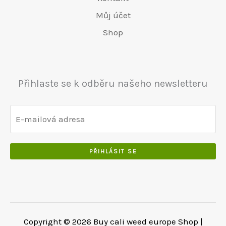
0
:
0
0
.
.
€
.
Můj účet
.
5
0
Shop
0
5
0
0
0
.
.
.
0
Přihlaste se k odběru našeho newsletteru
0
.
PŘIHLÁSIT SE
Copyright © 2026 Buy cali weed europe Shop |