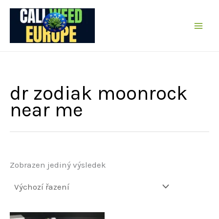
Přeskočit
na
obsah
dr zodiak moonrock
near me
Zobrazen jediný výsledek