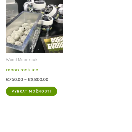
Weed Moonrock
moon rock ice
€
750.00
–
€
2,800.00
Tento
VYBRAT MOŽNOSTI
produkt
má
více
variant.