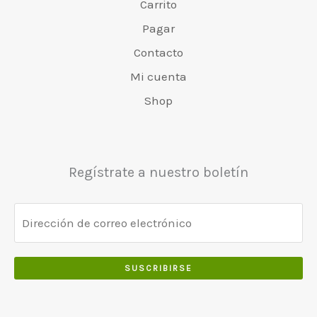
.
Carrito
€
.
v
€
0
6
0
Pagar
a
4
0
5
0
r
8
Contacto
.
0
.
:
0
Mi cuenta
.
€
.
0
5
0
Shop
0
5
0
.
0
.
.
0
Regístrate a nuestro boletín
0
.
SUSCRIBIRSE