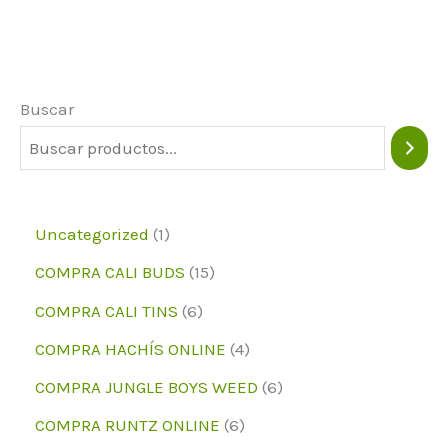
Las
opciones
pueden
Buscar
elegirse
en
la
página
1
Uncategorized
1
del
p
1
COMPRA CALI BUDS
15
producto
r
5
6
COMPRA CALI TINS
6
o
p
p
4
COMPRA HACHÍS ONLINE
4
d
r
r
p
6
COMPRA JUNGLE BOYS WEED
6
u
o
o
r
p
6
COMPRA RUNTZ ONLINE
6
c
d
d