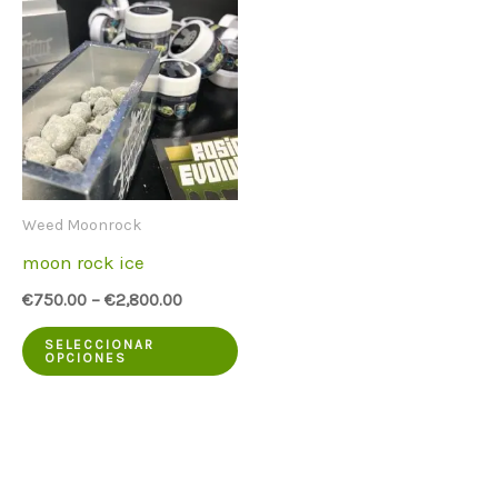
Weed Moonrock
moon rock ice
€
750.00
–
€
2,800.00
Este
SELECCIONAR
OPCIONES
producto
tiene
varias
variantes.