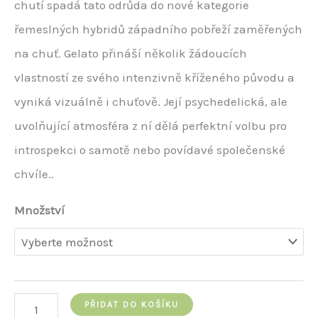
chutí spadá tato odrůda do nové kategorie
řemeslných hybridů západního pobřeží zaměřených
na chuť. Gelato přináší několik žádoucích
vlastností ze svého intenzivně kříženého původu a
vyniká vizuálně i chuťově. Její psychedelická, ale
uvolňující atmosféra z ní dělá perfektní volbu pro
introspekci o samotě nebo povídavé společenské
chvíle.
.
Množství
Gelato
PŘIDAT DO KOŠÍKU