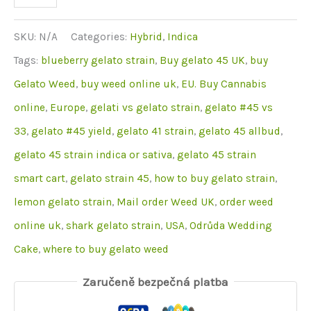
Weed
strain
SKU:
N/A
Categories:
Hybrid
,
Indica
For
Tags:
blueberry gelato strain
,
Buy gelato 45 UK
,
buy
sale
Gelato Weed
,
buy weed online uk
,
EU. Buy Cannabis
množství
online
,
Europe
,
gelati vs gelato strain
,
gelato #45 vs
33
,
gelato #45 yield
,
gelato 41 strain
,
gelato 45 allbud
,
gelato 45 strain indica or sativa
,
gelato 45 strain
smart cart
,
gelato strain 45
,
how to buy gelato strain
,
lemon gelato strain
,
Mail order Weed UK
,
order weed
online uk
,
shark gelato strain
,
USA
,
Odrůda Wedding
Cake
,
where to buy gelato weed
Zaručeně bezpečná platba