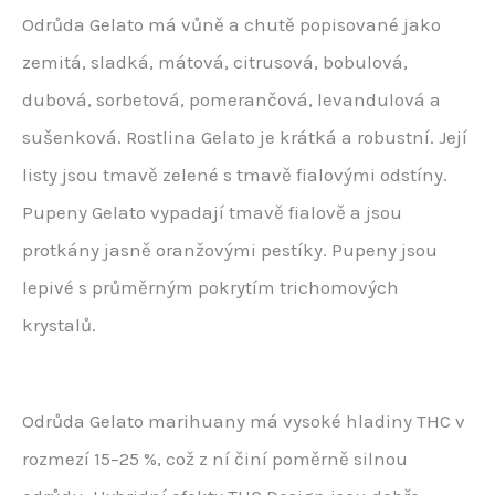
Odrůda Gelato má vůně a chutě popisované jako
zemitá, sladká, mátová, citrusová, bobulová,
dubová, sorbetová, pomerančová, levandulová a
sušenková. Rostlina Gelato je krátká a robustní. Její
listy jsou tmavě zelené s tmavě fialovými odstíny.
Pupeny Gelato vypadají tmavě fialově a jsou
protkány jasně oranžovými pestíky. Pupeny jsou
lepivé s průměrným pokrytím trichomových
krystalů.
Odrůda Gelato marihuany má vysoké hladiny THC v
rozmezí 15–25 %, což z ní činí poměrně silnou