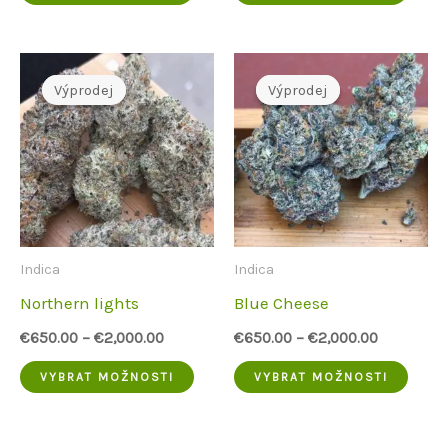
produkt
prod
má
má
více
více
Výprodej
Výprodej
Výprodej
Výprodej
variant.
varia
Možnosti
Možn
lze
lze
vybrat
vybra
na
na
Indica
Indica
stránce
strá
Northern lights
Blue Cheese
produktu
prod
€
650.00
–
€
2,000.00
€
650.00
–
€
2,000.00
Tento
Tent
VYBRAT MOŽNOSTI
VYBRAT MOŽNOSTI
produkt
prod
má
má