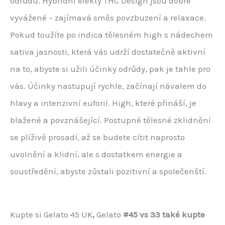
odrůdu. Hybridní efekty THC Design jsou dobře
vyvážené – zajímavá směs povzbuzení a relaxace.
Pokud toužíte po indica tělesném high s nádechem
sativa jasnosti, která vás udrží dostatečně aktivní
na to, abyste si užili účinky odrůdy, pak je tahle pro
vás. Účinky nastupují rychle, začínají návalem do
hlavy a intenzivní euforií. High, které přináší, je
blažené a povznášející. Postupné tělesné zklidnění
se plíživě prosadí, až se budete cítit naprosto
uvolnění a klidní, ale s dostatkem energie a
soustředění, abyste zůstali pozitivní a společenští.
Kupte si Gelato 45 UK
,
Gelato
#45 vs 33 také kupte