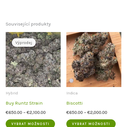
Související produkty
Výprodej
Výprodej
Hybrid
Indica
Buy Runtz Strain
Biscotti
€
650.00
–
€
2,100.00
€
650.00
–
€
2,000.00
Tento
Tent
VYBRAT MOŽNOSTI
VYBRAT MOŽNOSTI