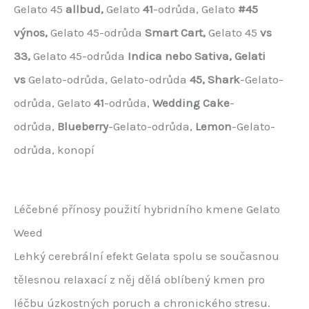
Gelato 45
allbud,
Gelato
41
-odrůda, Gelato
#45
výnos,
Gelato 45-odrůda
Smart Cart,
Gelato 45
vs
33,
Gelato 45-odrůda
Indica nebo Sativa,
Gelati
vs
Gelato-odrůda, Gelato-odrůda
45,
Shark
-Gelato-
odrůda, Gelato
41
-odrůda,
Wedding Cake
-
odrůda,
Blueberry
-Gelato-odrůda,
Lemon
-Gelato-
odrůda, konopí
Léčebné přínosy použití hybridního kmene Gelato
Weed
Lehký cerebrální efekt Gelata spolu se současnou
tělesnou relaxací z něj dělá oblíbený kmen pro
léčbu úzkostných poruch a chronického stresu.