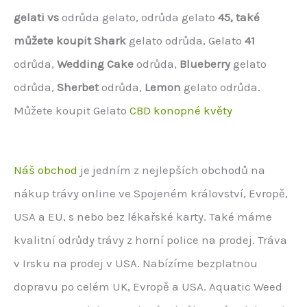
gelati vs
odrůda gelato, odrůda gelato
45, také
můžete koupit
Shark
gelato odrůda, Gelato
41
odrůda,
Wedding Cake
odrůda,
Blueberry
gelato
odrůda,
Sherbet
odrůda,
Lemon
gelato odrůda.
Můžete koupit Gelato
CBD konopné květy
Náš obchod
je jedním z nejlepších obchodů na
nákup trávy online ve Spojeném království, Evropě,
USA a EU, s nebo bez lékařské karty. Také máme
kvalitní odrůdy trávy z horní police na prodej. Tráva
v Irsku na prodej v USA. Nabízíme bezplatnou
dopravu po celém UK, Evropě a USA. Aquatic Weed