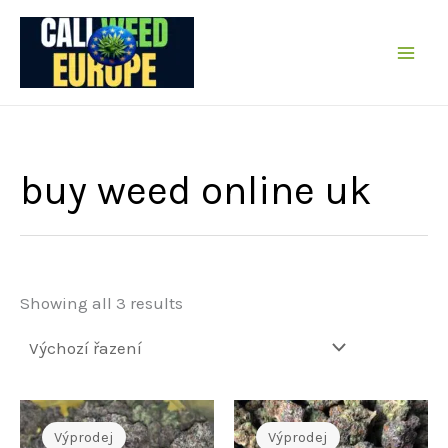
Přeskočit
na
obsah
buy weed online uk
Showing all 3 results
Výprodej
Výprodej