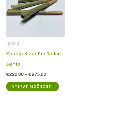
lze
Možn
vybrat
lze
na
vybra
stránce
na
Hybrid
produktu
strá
Khalifa Kush Pre Rolled
prod
Joints
€
220.00
–
€
875.00
Tento
VYBRAT MOŽNOSTI
produkt
má
více
variant.