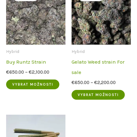
Hybrid
Hybrid
Buy Runtz Strain
Gelato Weed strain For
sale
€
650.00
–
€
2,100.00
Tento
€
650.00
–
€
2,200.00
VYBRAT MOŽNOSTI
produkt
Tent
VYBRAT MOŽNOSTI
má
prod
více
má
variant.
více
Možnosti
varia