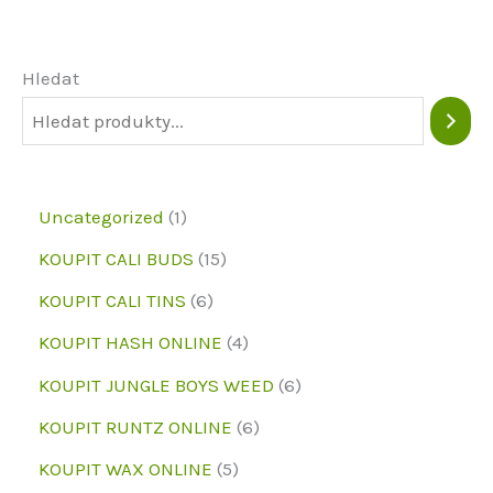
Možnosti
lze
vybrat
Hledat
na
stránce
produktu
1
Uncategorized
1
p
1
KOUPIT CALI BUDS
15
r
5
6
KOUPIT CALI TINS
6
o
p
p
4
KOUPIT HASH ONLINE
4
d
r
r
p
6
KOUPIT JUNGLE BOYS WEED
6
u
o
o
r
p
6
KOUPIT RUNTZ ONLINE
6
k
d
d
o
r
p
5
KOUPIT WAX ONLINE
5
t
u
u
d