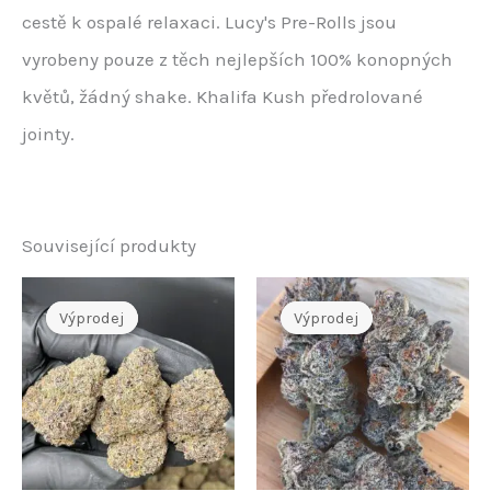
cestě k ospalé relaxaci. Lucy's Pre-Rolls jsou
vyrobeny pouze z těch nejlepších 100% konopných
květů, žádný shake. Khalifa Kush předrolované
jointy.
Související produkty
Výprodej
Výprodej
Výprodej
Výprodej