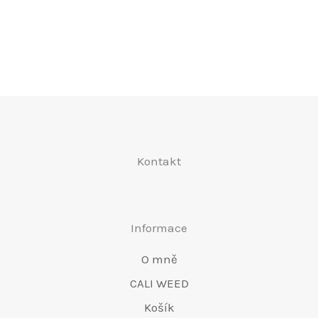
variant.
varia
prod
Možnosti
Možn
lze
lze
vybrat
vybra
na
na
stránce
strá
produktu
prod
Kontakt
Informace
O mně
CALI WEED
Košík