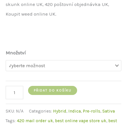
skunk online UK, 420 poštovní objednávka UK,
Koupit weed online UK.
Množství
Khalifa
PŘIDAT DO KOŠÍKU
Kush
Pre
SKU:
N/A
Categories:
Hybrid
,
Indica
,
Pre-rolls
,
Sativa
Rolled
Tags:
420 mail order uk
,
best online vape store uk
,
best