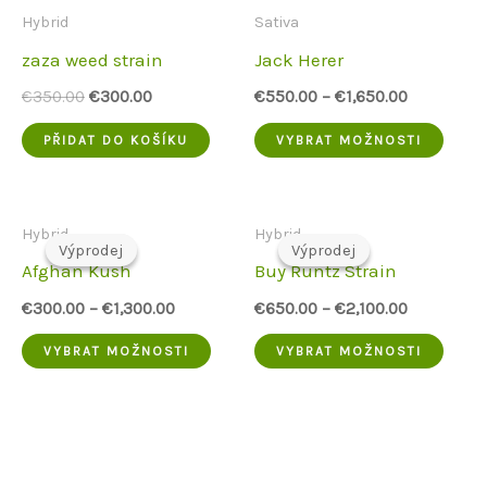
Hybrid
Sativa
zaza weed strain
Jack Herer
Původní
Aktuální
€
350.00
€
300.00
€
550.00
–
€
1,650.00
cena
cena
Tent
byla:
je:
PŘIDAT DO KOŠÍKU
VYBRAT MOŽNOSTI
€350.00.
€300.00.
prod
má
Hybrid
Hybrid
více
Výprodej
Výprodej
Výprodej
Výprodej
Afghan Kush
Buy Runtz Strain
varia
€
300.00
–
€
1,300.00
€
650.00
–
€
2,100.00
Možn
Tento
Tent
VYBRAT MOŽNOSTI
VYBRAT MOŽNOSTI
lze
produkt
prod
vybra
má
má
na
více
více
strá