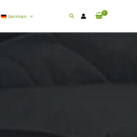
Suche
German