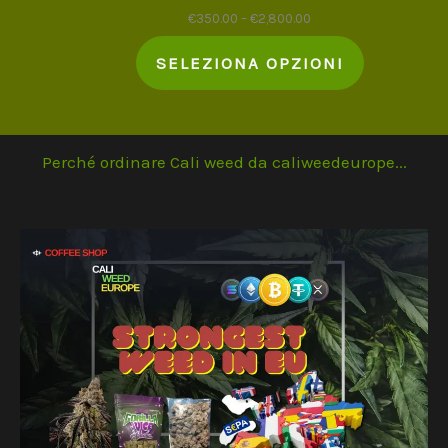
€
350.00
–
€
2,800.00
SELEZIONA OPZIONI
Perché ordinare Cali weed da caliweedeurope...