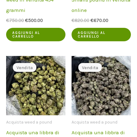
grammi
online
Il
Il
Il
Il
€
750.00
€
500.00
€
820.00
€
670.00
prezzo
prezzo
prezzo
prezzo
originale
attuale
originale
attuale
AGGIUNGI AL
AGGIUNGI AL
CARRELLO
CARRELLO
era:
è:
era:
è:
€750.00.
€500.00.
€820.00.
€670.00.
Vendita
Vendita
Acquista weed a pound
Acquista weed a pound
Acquista una libbra di
Acquista una libbra di