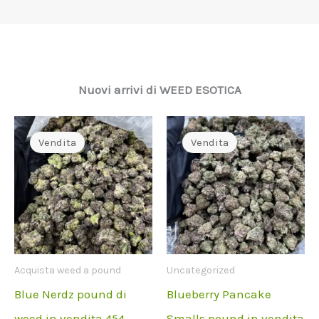
Nuovi arrivi di WEED ESOTICA
Vendita
Vendita
Acquista weed a pound
Uncategorized
Blue Nerdz pound di
Blueberry Pancake
weed in vendita 454
Smalls pound in vendita