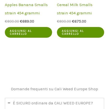
Apples Banana Smalls
Cereal Milk Smalls
strain 454 grammi
strain 454 grammi
Il
Il
Il
Il
€
800.00
€
689.00
€
800.00
€
675.00
prezzo
prezzo
prezzo
prezzo
originale
attuale
originale
attuale
AGGIUNGI AL
AGGIUNGI AL
CARRELLO
CARRELLO
era:
è:
era:
è:
€800.00.
€689.00.
€800.00.
€675.00.
Domande frequenti su Cali Weed Europe Shop
È SICURO ordinare da CALI WEED EUROPE?