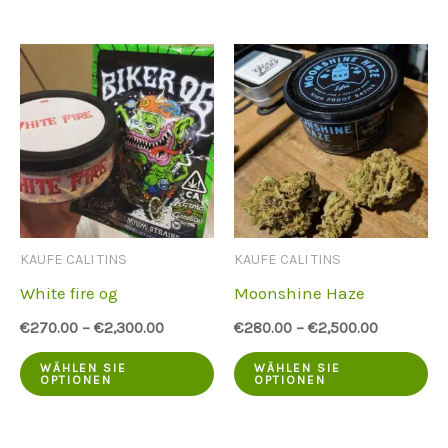
hat
ha
mehrere
me
Varianten.
Va
Die
Di
Optionen
Op
können
kö
auf
au
KAUFE CALI TINS
KAUFE CALI TINS
der
de
White fire og
Moonshine Haze
Produktseite
Pr
€
270.00
–
€
2,300.00
€
280.00
–
€
2,500.00
ausgewählt
au
Dieses
Di
werden
we
WÄHLEN SIE
WÄHLEN SIE
OPTIONEN
OPTIONEN
Produkt
Pr
hat
ha