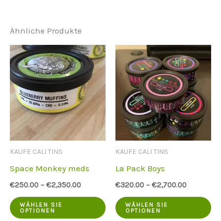
Ähnliche Produkte
KAUFE CALI TINS
KAUFE CALI TINS
Space Monkey meds
La Pack Boys
€
250.00
–
€
2,350.00
€
320.00
–
€
2,700.00
Dieses
Di
WÄHLEN SIE
WÄHLEN SIE
OPTIONEN
OPTIONEN
Produkt
Pr