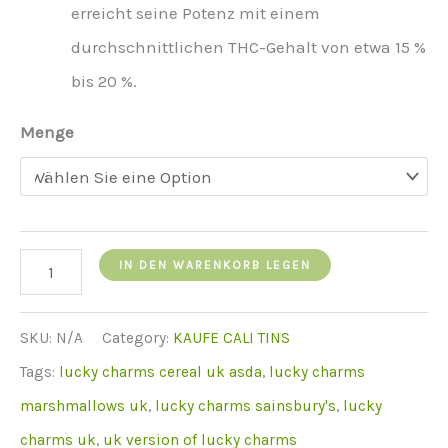
erreicht seine Potenz mit einem
durchschnittlichen THC-Gehalt von etwa 15 %
bis 20 %.
Menge
Lucky
IN DEN WARENKORB LEGEN
Charms
menge
SKU:
N/A
Category:
KAUFE CALI TINS
Tags:
lucky charms cereal uk asda
,
lucky charms
marshmallows uk
,
lucky charms sainsbury's
,
lucky
charms uk
,
uk version of lucky charms