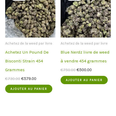
Achetez de la weed par livre
Achetez de la weed par livre
Achetez Un Pound De
Blue Nerdz livre de weed
Bisconti Strain 454
à vendre 454 grammes
Grammes
Le
Le
€
750.00
€
500.00
prix
prix
Le
Le
€
730.00
€
579.00
d'origine
actuel
AJOUTER AU PANIER
prix
prix
était
est
d'origine
actuel
:
:
AJOUTER AU PANIER
était
est
€750.00.
€500.00.
:
:
€730.00.
€579.00.