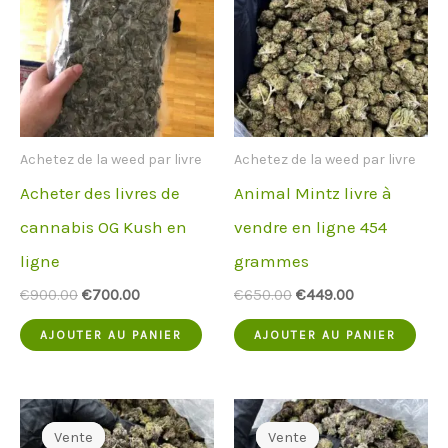
Achetez de la weed par livre
Achetez de la weed par livre
Acheter des livres de
Animal Mintz livre à
cannabis OG Kush en
vendre en ligne 454
ligne
grammes
Le
Le
Le
Le
€
900.00
€
700.00
€
650.00
€
449.00
prix
prix
prix
prix
d'origine
actuel
d'origine
actuel
AJOUTER AU PANIER
AJOUTER AU PANIER
était
est
était
est
:
:
:
:
€900.00.
€700.00.
€650.00.
€449.00.
Vente
Vente
Vente
Vente