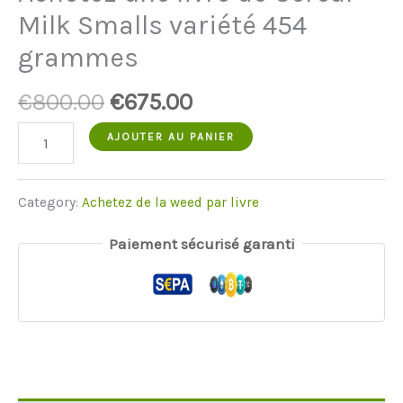
Milk Smalls variété 454
grammes
Le
Le
€
800.00
€
675.00
prix
prix
quantité
AJOUTER AU PANIER
d'origine
actuel
de
était
est
buy
Category:
Achetez de la weed par livre
:
:
pound
Paiement sécurisé garanti
€800.00.
€675.00.
Cereal
Milk
Smalls
strain
454