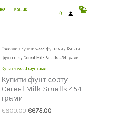
pound
була:
€675.00.
ння
Кошик
Шукати
Cereal
€800.00.
Milk
Smalls
strain
Головна
/
Купити weed фунтами
/ Купити
454
фунт сорту Cereal Milk Smalls 454 грами
grams
Купити weed фунтами
Купити фунт сорту
Cereal Milk Smalls 454
грами
Початкова
Поточна
€
800.00
€
675.00