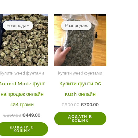
Розпродаж
Розпродаж
Розпродаж
Розпродаж
Купити weed фунтами
Купити weed фунтами
Animal Mintz фунт
Купити фунти OG
на продаж онлайн
Kush онлайн
454 грами
а
Початкова
Поточна
€
900.00
€
700.00
ціна
ціна:
Початкова
Поточна
€
650.00
€
449.00
.
була:
€700.00.
ДОДАТИ В
ціна
ціна:
КОШИК
€900.00.
була:
€449.00.
ДОДАТИ В
КОШИК
€650.00.