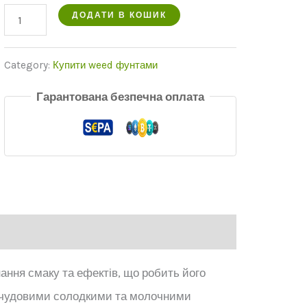
ціна
ціна:
кількість
ДОДАТИ В КОШИК
була:
€675.00.
buy
€800.00.
pound
Category:
Купити weed фунтами
Cereal
Гарантована безпечна оплата
Milk
Smalls
strain
454
grams
ання смаку та ефектів, що робить його
З чудовими солодкими та молочними