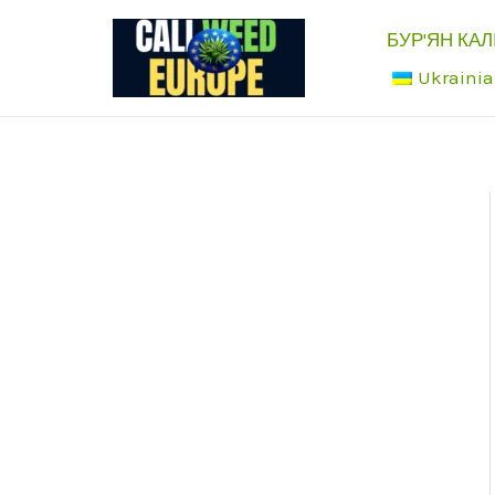
Перейти
БУР'ЯН КАЛ
до
Ukraini
вмісту