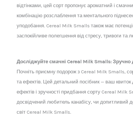
відтінками, цей сорт пропонує ароматний і смачн
комбінацію розслаблення та ментального піднесе
уподобання. Cereal Milk Smalls також має потенц
заспокійливе полегшення від стресу, тривоги та ле
Досліджуйте смачні Cereal Milk Smalls: Зручно
Почніть приємну подорож з Cereal Milk Smalls, со
та ефектів. Цей детальний посібник — ваш квиток 
ефектів і зручності придбання сорту Cereal Milk S
досвідчений любитель канабісу, чи допитливий д
світ Cereal Milk Smalls.