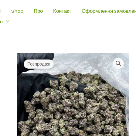
І
Shop
Про
Контакт
Оформлення замовле
an
Розпродаж