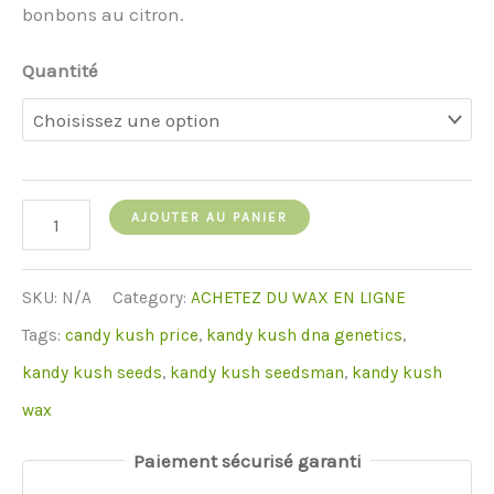
bonbons au citron.
Quantité
quantité
AJOUTER AU PANIER
de
Kandy
SKU:
N/A
Category:
ACHETEZ DU WAX EN LIGNE
Kush
Tags:
candy kush price
,
kandy kush dna genetics
,
Wax-
kandy kush seeds
,
kandy kush seedsman
,
kandy kush
Medicinal
wax
Paiement sécurisé garanti