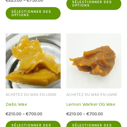
Ce
€
225.00
–
€
750.00
SÉLECTIONNER DES
OPTIONS
Ce
pr
SÉLECTIONNER DES
OPTIONS
produit
a
a
pl
plusieurs
va
variantes.
Le
Les
op
options
pe
peuvent
êt
être
ch
ACHETEZ DU WAX EN LIGNE
ACHETEZ DU WAX EN LIGNE
choisies
su
Dabs Wax
Lemon Walker OG Wax
sur
la
€
210.00
–
€
700.00
€
210.00
–
€
700.00
la
pa
Ce
Ce
page
du
SÉLECTIONNER DES
SÉLECTIONNER DES