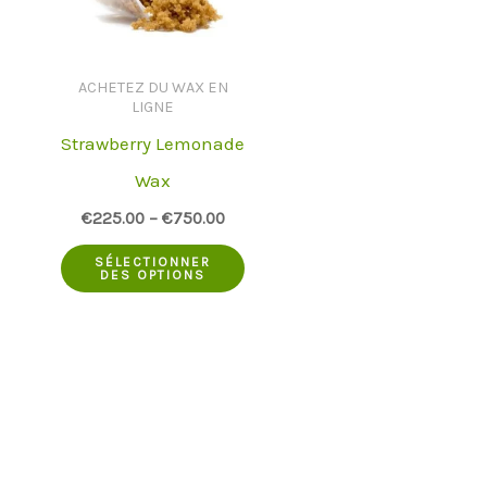
peuvent
opti
être
peu
choisies
être
ACHETEZ DU WAX EN
LIGNE
sur
choi
Strawberry Lemonade
la
sur
Wax
page
la
€
225.00
–
€
750.00
du
pag
Ce
SÉLECTIONNER
produit
du
DES OPTIONS
produit
prod
a
plusieurs
variantes.
Les
options