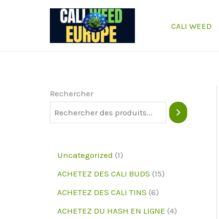
Passer
au
CALI WEED
contenu
Rechercher
1
Uncategorized
1
p
1
ACHETEZ DES CALI BUDS
15
r
5
6
ACHETEZ DES CALI TINS
6
o
p
p
4
ACHETEZ DU HASH EN LIGNE
4