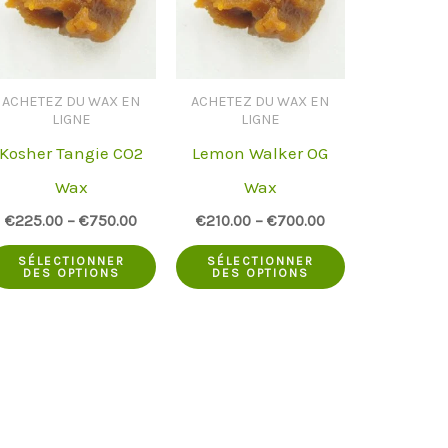
ACHETEZ DU WAX EN
ACHETEZ DU WAX EN
LIGNE
LIGNE
Kosher Tangie CO2
Lemon Walker OG
Wax
Wax
€
225.00
–
€
750.00
€
210.00
–
€
700.00
Ce
Ce
SÉLECTIONNER
SÉLECTIONNER
DES OPTIONS
DES OPTIONS
uit
produit
produit
a
a
ieurs
plusieurs
plusieurs
antes.
variantes.
variantes.
Les
Les