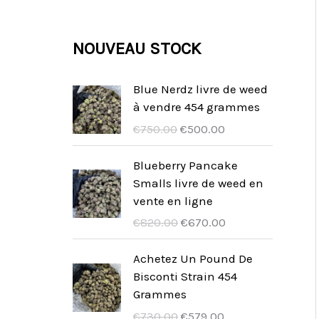
u
u
d
o
p
t
i
i
u
d
r
NOUVEAU STOCK
s
t
t
i
u
o
s
t
i
d
Blue Nerdz livre de weed
s
à vendre 454 grammes
t
u
U
A
€
750.00
€
500.00
s
i
r
k
t
s
t
Blueberry Pancake
p
u
Smalls livre de weed en
s
r
e
vente en ligne
u
l
U
A
€
820.00
€
670.00
n
l
r
k
g
t
s
t
Achetez Un Pound De
s
p
p
u
Bisconti Strain 454
p
r
r
e
Grammes
r
i
u
l
U
A
€
730.00
€
579.00