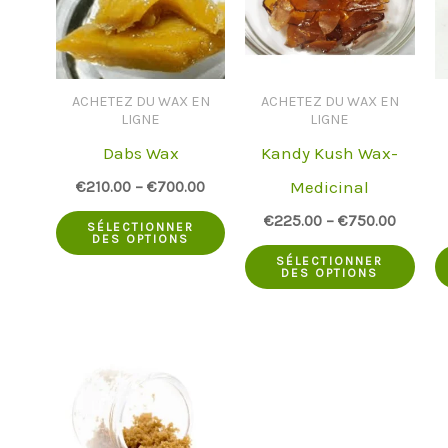
ACHETEZ DU WAX EN
ACHETEZ DU WAX EN
LIGNE
LIGNE
Dabs Wax
Kandy Kush Wax-
Medicinal
€
210.00
–
€
700.00
Ce
€
225.00
–
€
750.00
SÉLECTIONNER
DES OPTIONS
produit
Ce
SÉLECTIONNER
DES OPTIONS
a
prod
plusieurs
a
variantes.
plus
Les
vari
options
Les