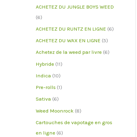
d
r
r
p
ACHETEZ DU JUNGLE BOYS WEED
u
o
o
r
6
6
i
d
d
o
p
6
ACHETEZ DU RUNTZ EN LIGNE
6
t
u
u
d
r
p
5
ACHETEZ DU WAX EN LIGNE
5
i
i
u
o
r
p
6
Achetez de la weed par livre
6
t
t
i
d
o
r
p
1
Hybride
11
s
s
t
u
d
o
r
1
1
Indica
10
s
i
u
d
o
p
0
1
Pre-rolls
1
t
i
u
d
r
p
p
6
Sativa
6
s
t
i
u
o
r
r
p
8
Weed Moonrock
8
s
t
i
d
o
o
r
p
Cartouches de vapotage en gros
s
t
u
d
d
o
r
6
en ligne
6
s
i