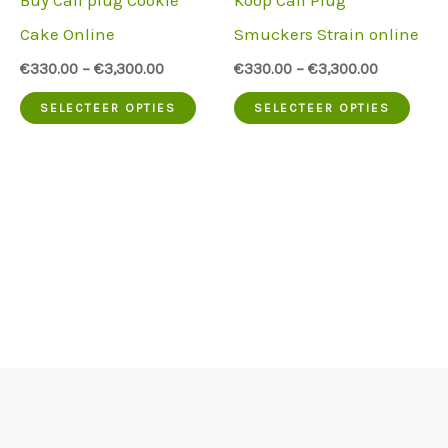
Buy Cali plug Cookie
Koop Cali Plug
productpagina
prod
Cake Online
Smuckers Strain online
worden
word
€
330.00
–
€
3,300.00
€
330.00
–
€
3,300.00
gekozen
geko
Dit
Dit
SELECTEER OPTIES
SELECTEER OPTIES
product
prod
heeft
heef
meerdere
meer
varianten.
vari
De
De
opties
opti
kunnen
kun
op
op
de
de
productpagina
prod