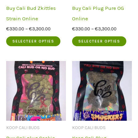
Buy Cali Bud Zkittles
Buy Cali Plug Pure OG
Strain Online
Online
€
330.00
–
€
3,300.00
€
330.00
–
€
3,300.00
Dit
Dit
SELECTEER OPTIES
SELECTEER OPTIES
product
prod
heeft
heef
meerdere
meer
varianten.
vari
De
De
opties
opti
kunnen
kun
op
op
KOOP CALI BUDS
KOOP CALI BUDS
de
de