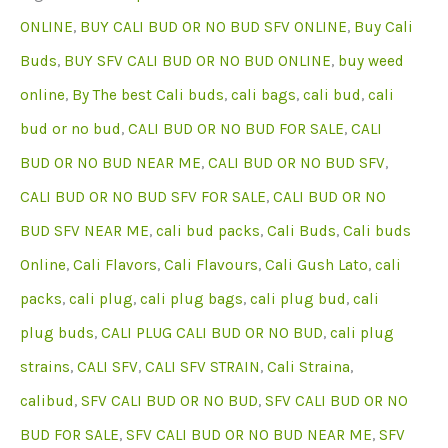
Strain
ONLINE
,
BUY CALI BUD OR NO BUD SFV ONLINE
,
Buy Cali
Online
Buds
,
BUY SFV CALI BUD OR NO BUD ONLINE
,
buy weed
hoeveelheid
online
,
By The best Cali buds
,
cali bags
,
cali bud
,
cali
bud or no bud
,
CALI BUD OR NO BUD FOR SALE
,
CALI
BUD OR NO BUD NEAR ME
,
CALI BUD OR NO BUD SFV
,
CALI BUD OR NO BUD SFV FOR SALE
,
CALI BUD OR NO
BUD SFV NEAR ME
,
cali bud packs
,
Cali Buds
,
Cali buds
Online
,
Cali Flavors
,
Cali Flavours
,
Cali Gush Lato
,
cali
packs
,
cali plug
,
cali plug bags
,
cali plug bud
,
cali
plug buds
,
CALI PLUG CALI BUD OR NO BUD
,
cali plug
strains
,
CALI SFV
,
CALI SFV STRAIN
,
Cali Straina
,
calibud
,
SFV CALI BUD OR NO BUD
,
SFV CALI BUD OR NO
BUD FOR SALE
,
SFV CALI BUD OR NO BUD NEAR ME
,
SFV