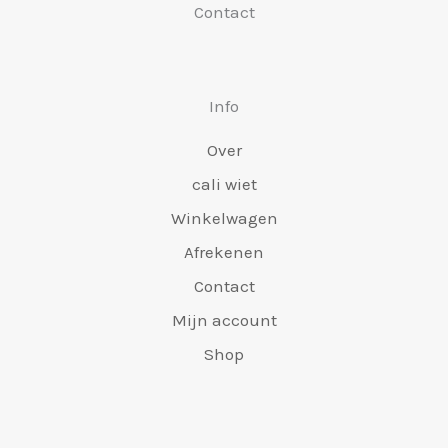
Contact
worden
word
gekozen
geko
Info
Over
cali wiet
Winkelwagen
Afrekenen
Contact
Mijn account
Shop