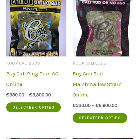
KOOP CALI BUDS
KOOP CALI BUDS
Buy Cali Plug Pure OG
Buy Cali Bud
Online
Marshmallow Strain
Online
€
330.00
–
€
3,300.00
Dit
€
330.00
–
€
6,600.00
SELECTEER OPTIES
product
Dit
SELECTEER OPTIES
heeft
prod
meerdere
heef