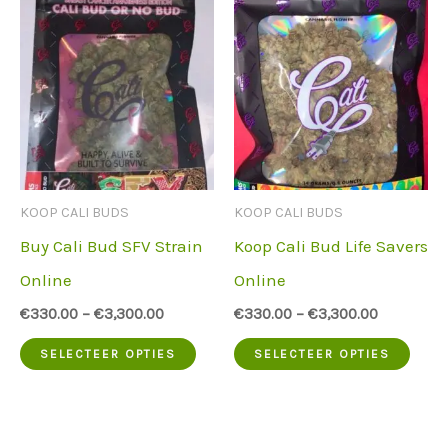
varianten.
meer
De
vari
opties
De
kunnen
opti
op
kun
de
op
KOOP CALI BUDS
KOOP CALI BUDS
productpagina
de
Buy Cali Bud SFV Strain
Koop Cali Bud Life Savers
worden
prod
Online
Online
gekozen
word
€
330.00
–
€
3,300.00
€
330.00
–
€
3,300.00
geko
Dit
Dit
SELECTEER OPTIES
SELECTEER OPTIES
product
prod
heeft
heef