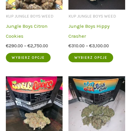
wybrać
na
na
stronie
KUP JUNGLE BOYS WEED
KUP JUNGLE BOYS WEED
stronie
produktu
Jungle Boys Citron
Jungle Boys Hippy
produk
Cookies
Crasher
€
290.00
–
€
2,750.00
€
310.00
–
€
3,100.00
Ten
Ten
WYBIERZ OPCJE
WYBIERZ OPCJE
produkt
produkt
ma
ma
wiele
wiele
wariantów.
wariant
Opcje
Opcje
można
można
wybrać
wybrać