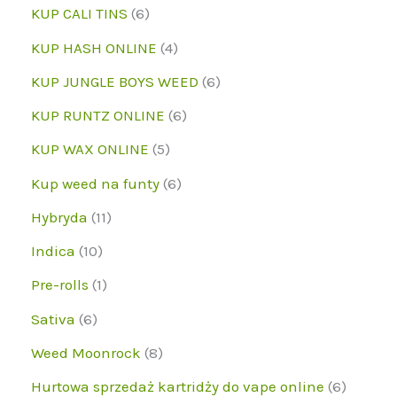
r
5
6
KUP CALI TINS
6
o
p
p
4
KUP HASH ONLINE
4
d
r
r
p
6
KUP JUNGLE BOYS WEED
6
u
o
o
r
p
6
KUP RUNTZ ONLINE
6
k
d
d
o
r
p
5
KUP WAX ONLINE
5
t
u
u
d
o
r
p
6
Kup weed na funty
6
k
k
u
d
o
r
p
1
Hybryda
11
t
t
k
u
d
o
r
1
1
y
Indica
10
y
t
k
u
d
o
p
0
1
Pre-rolls
1
y
t
k
u
d
r
p
p
6
Sativa
6
y
t
k
u
o
r
r
p
8
Weed Moonrock
8
y
t
k
d
o
o
r
p
6
Hurtowa sprzedaż kartridży do vape online
6
y
t
u