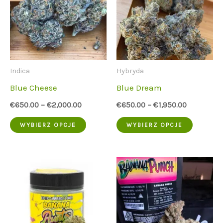
Opcje
Opcje
można
można
wybrać
wybrać
na
na
Indica
Hybryda
stronie
stronie
Blue Cheese
Blue Dream
produktu
produk
€
650.00
–
€
2,000.00
€
650.00
–
€
1,950.00
Ten
Ten
WYBIERZ OPCJE
WYBIERZ OPCJE
produkt
produkt
ma
ma
wiele
wiele
wariantów.
wariant
Opcje
Opcje