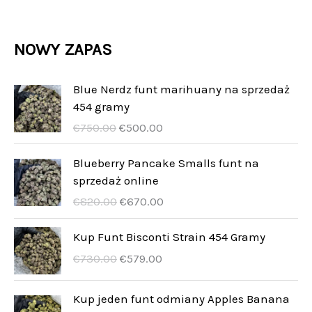
d
d
o
r
p
y
k
u
u
d
o
r
NOWY ZAPAS
t
k
k
u
d
o
y
t
t
k
u
d
Blue Nerdz funt marihuany na sprzedaż
y
t
454 gramy
k
u
U
A
y
€
750.00
€
500.00
t
k
r
k
y
t
s
t
Blueberry Pancake Smalls funt na
p
u
sprzedaż online
y
r
e
U
A
€
820.00
€
670.00
u
l
r
k
n
l
s
t
Kup Funt Bisconti Strain 454 Gramy
g
t
p
u
U
A
€
730.00
€
579.00
s
p
r
e
r
k
p
r
u
l
s
t
Kup jeden funt odmiany Apples Banana
r
i
n
l
p
u