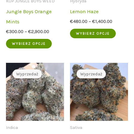
KUP JUNGLE BOYS WEED
Hybryda
stronie
stronie
Jungle Boys Orange
Lemon Haze
produktu
produk
Mints
€
480.00
–
€
1,400.00
Ten
€
300.00
–
€
2,900.00
WYBIERZ OPCJE
Ten
produkt
WYBIERZ OPCJE
produkt
ma
ma
wiele
wiele
wariant
Wyprzedaż
Wyprzedaż
wariantów.
Opcje
Opcje
można
można
wybrać
wybrać
na
na
stronie
Indica
Sativa
stronie
produk