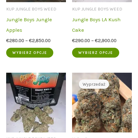
na
na
KUP JUNGLE BOYS WEED
KUP JUNGLE BOYS WEED
stronie
stronie
Jungle Boys Jungle
Jungle Boys LA Kush
produktu
produk
Apples
Cake
€
280.00
–
€
2,850.00
€
290.00
–
€
2,900.00
Ten
Ten
WYBIERZ OPCJE
WYBIERZ OPCJE
produkt
produkt
ma
ma
wiele
wiele
Wyprzedaż
wariantów.
wariant
Opcje
Opcje
można
można
wybrać
wybrać
na
na