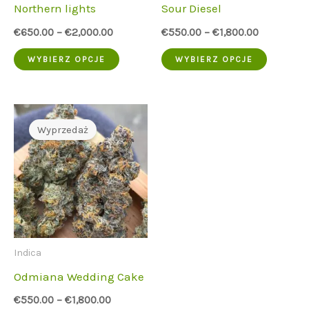
Northern lights
Sour Diesel
produktu
€
650.00
–
€
2,000.00
€
550.00
–
€
1,800.00
Ten
Ten
WYBIERZ OPCJE
WYBIERZ OPCJE
produkt
produkt
ma
ma
wiele
wiele
Wyprzedaż
wariantów.
wariant
Opcje
Opcje
można
można
wybrać
wybrać
na
na
Indica
stronie
stronie
Odmiana Wedding Cake
produktu
produk
€
550.00
–
€
1,800.00