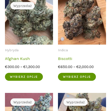
Wyprzedaż
Hybryda
Indica
Afghan Kush
Biscotti
€
300.00
–
€
1,300.00
€
650.00
–
€
2,000.00
Ten
Ten
WYBIERZ OPCJE
WYBIERZ OPCJE
produkt
produkt
ma
ma
wiele
wiele
Wyprzedaż
Wyprzedaż
wariantów.
wariant