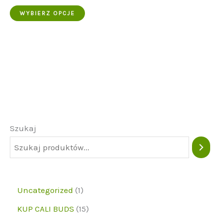
Ten
WYBIERZ OPCJE
produkt
ma
wiele
wariantów.
Opcje
można
wybrać
Szukaj
na
stronie
produktu
1
Uncategorized
1
p
1
KUP CALI BUDS
15