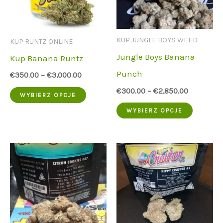
można
można
wybrać
wybrać
na
na
KUP JUNGLE BOYS WEED
KUP RUNTZ ONLINE
stronie
stronie
Jungle Boys Banana
Kup Banana Runtz
produktu
produk
Punch
€
350.00
–
€
3,000.00
€
300.00
–
€
2,850.00
Ten
WYBIERZ OPCJE
Ten
produkt
WYBIERZ OPCJE
produkt
ma
ma
wiele
wiele
wariantów.
wariant
Opcje
Opcje
można
można
wybrać