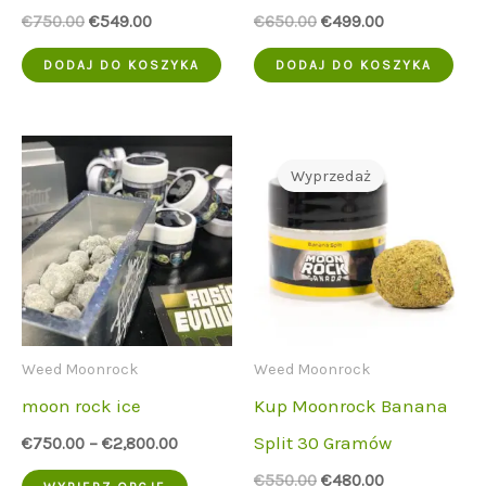
Cena
Aktualna
Cena
Aktualna
€
750.00
€
549.00
€
650.00
€
499.00
początkowa
cena
początkowa
cena
wynosiła:
to:
wynosiła:
to:
DODAJ DO KOSZYKA
DODAJ DO KOSZYKA
€750.00.
€549.00.
€650.00.
€499.00.
Wyprzedaż
Weed Moonrock
Weed Moonrock
moon rock ice
Kup Moonrock Banana
Split 30 Gramów
€
750.00
–
€
2,800.00
Ten
Cena
Aktualna
€
550.00
€
480.00