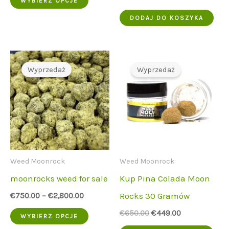
WYBIERZ OPCJE
początkowa
cena
produkt
wynosiła:
to:
DODAJ DO KOSZYKA
€550.00.
€480.00.
ma
wiele
wariantów.
Wyprzedaż
Wyprzedaż
Opcje
można
wybrać
na
stronie
Weed Moonrock
Weed Moonrock
produktu
moonrocks weed for sale
Kup Pina Colada Moon
Rocks 30 Gramów
€
750.00
–
€
2,800.00
Ten
Cena
Aktualna
€
650.00
€
449.00
WYBIERZ OPCJE
początkowa
cena