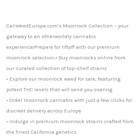
ma
wiele
wariantów.
CaliWeedEurope.com’s Moonrock Collection – your
Opcje
gateway to an otherworldly cannabis
można
experience!Prepare for liftoff with our premium
wybrać
moonrock selection:• Buy moonrocks online from
na
our curated collection of top-shelf strains
stronie
• Explore our moonrock weed for sale, featuring
produktu
potent THC levels that will send you soaring
• Order moonrock cannabis with just a few clicks for
discreet delivery across Europe
• Indulge in premium moonrock strains crafted from
the finest California genetics