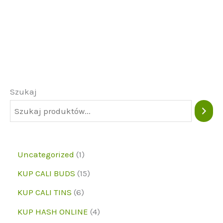
Szukaj
1
Uncategorized
1
p
1
KUP CALI BUDS
15
r
5
6
KUP CALI TINS
6
o
p
p
4
KUP HASH ONLINE
4
d