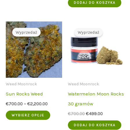
produkt
wynosiła:
to:
DODAJ DO KOSZYKA
€650.00.
€449.00.
ma
wiele
wariantów.
Wyprzedaż
Wyprzedaż
Opcje
można
wybrać
na
stronie
Weed Moonrock
Weed Moonrock
produktu
Sun Rocks Weed
Watermelon Moon Rocks
30 gramów
€
700.00
–
€
2,200.00
Ten
Cena
Aktualna
€
700.00
€
499.00
WYBIERZ OPCJE
początkowa
cena
produkt
wynosiła:
to:
DODAJ DO KOSZYKA
€700.00.
€499.00.