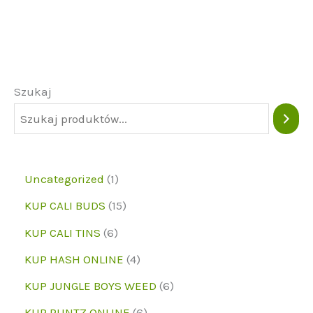
Szukaj
1
Uncategorized
1
p
1
KUP CALI BUDS
15
r
5
6
KUP CALI TINS
6
o
p
p
4
KUP HASH ONLINE
4
d
r
r
p
6
KUP JUNGLE BOYS WEED
6
u
o
o
r
p
6
KUP RUNTZ ONLINE
6