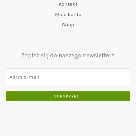
5
0
Kontakt
0
:
0
0
.
.
€
.
Moje konto
.
5
0
Shop
0
5
0
0
0
.
.
.
0
Zapisz się do naszego newslettera
0
.
SUBSKRYBUJ