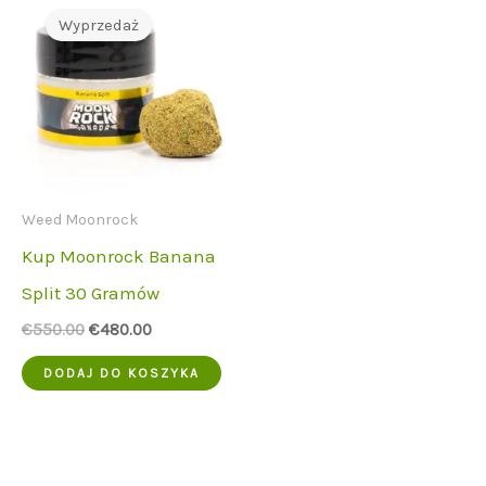
Wyprzedaż
Weed Moonrock
Kup Moonrock Banana
Split 30 Gramów
Cena
Aktualna
€
550.00
€
480.00
początkowa
cena
wynosiła:
to:
DODAJ DO KOSZYKA
€550.00.
€480.00.