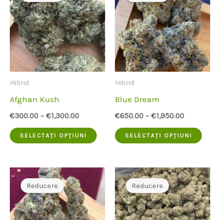
Hibrid
Hibrid
Afghan Kush
Blue Dream
€
300.00
–
€
1,300.00
€
650.00
–
€
1,950.00
Acest
Aces
SELECTAȚI OPȚIUNI
SELECTAȚI OPȚIUNI
produs
prod
are
are
mai
mai
Reducere
Reducere
multe
mult
variante.
vari