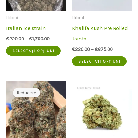
fi
pot
alese
fi
Hibrid
Hibrid
pe
ales
Italian ice strain
Khalifa Kush Pre Rolled
pagina
pe
Joints
€
220.00
–
€
1,700.00
produsului
pagi
Acest
€
220.00
–
€
875.00
SELECTAȚI OPȚIUNI
prod
produs
Aces
SELECTAȚI OPȚIUNI
are
prod
mai
are
multe
mai
Reducere
variante.
mult
Opțiunile
vari
pot
Opți
fi
pot