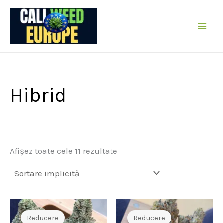
Sare
la
conținut
Hibrid
Afișez toate cele 11 rezultate
Reducere
Reducere