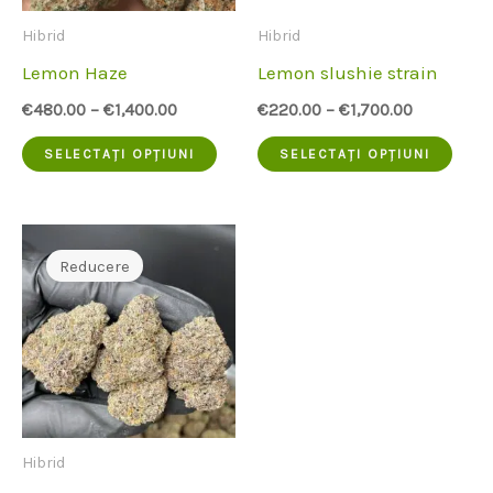
alese
fi
Hibrid
Hibrid
pe
ales
Lemon Haze
Lemon slushie strain
pagina
pe
€
480.00
–
€
1,400.00
€
220.00
–
€
1,700.00
produsului
pagi
Acest
Aces
SELECTAȚI OPȚIUNI
SELECTAȚI OPȚIUNI
prod
produs
prod
are
are
mai
mai
Reducere
multe
mult
variante.
vari
Opțiunile
Opți
pot
pot
fi
fi
Hibrid
alese
ales