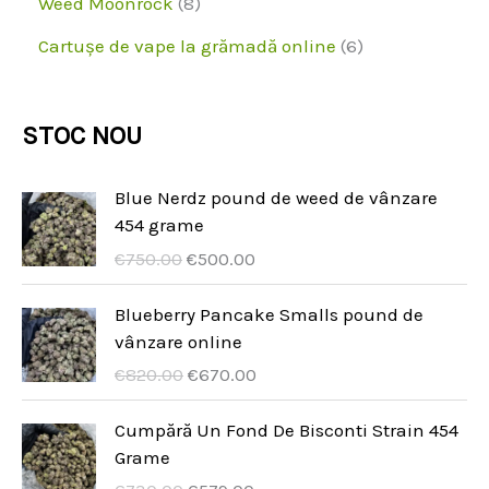
8
Weed Moonrock
8
e
s
d
o
o
r
p
6
Cartușe de vape la grămadă online
6
e
u
d
d
o
r
p
s
u
u
d
o
r
STOC NOU
e
s
s
u
d
o
e
s
u
d
Blue Nerdz pound de weed de vânzare
e
454 grame
s
u
C
A
€
750.00
€
500.00
e
s
e
k
e
n
t
Blueberry Pancake Smalls pound de
a
u
vânzare online
p
a
C
A
€
820.00
€
670.00
o
l
e
k
c
n
n
t
Cumpără Un Fond De Bisconti Strain 454
z
a
a
u
Grame
ą
c
p
a