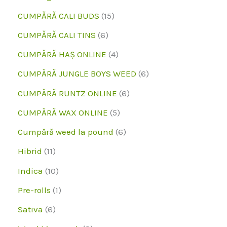
p
1
CUMPĂRĂ CALI BUDS
15
r
5
6
CUMPĂRĂ CALI TINS
6
o
p
p
4
CUMPĂRĂ HAȘ ONLINE
4
d
r
r
p
6
CUMPĂRĂ JUNGLE BOYS WEED
6
u
o
o
r
p
6
CUMPĂRĂ RUNTZ ONLINE
6
s
d
d
o
r
p
5
CUMPĂRĂ WAX ONLINE
5
u
u
d
o
r
p
6
Cumpără weed la pound
6
s
s
u
d
o
r
p
1
Hibrid
11
e
e
s
u
d
o
r
1
1
Indica
10
e
s
u
d
o
p
0
1
Pre-rolls
1
e
s
u
d
r
p
p
6
Sativa
6
e
s
u
o
r
r
p