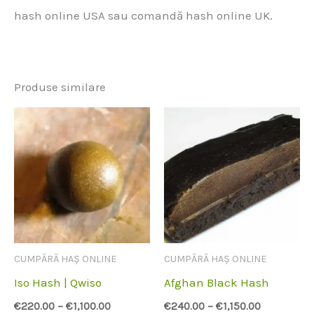
hash online USA sau comandă hash online UK.
Produse similare
CUMPĂRĂ HAȘ ONLINE
CUMPĂRĂ HAȘ ONLINE
Iso Hash | Qwiso
Afghan Black Hash
€
220.00
–
€
1,100.00
€
240.00
–
€
1,150.00