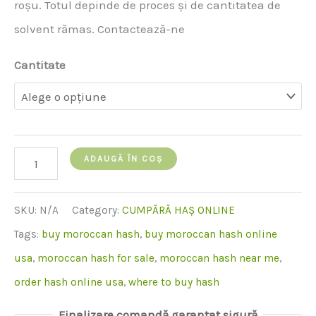
roșu. Totul depinde de proces și de cantitatea de
solvent rămas. Contactează-ne
Cantitate
cantitate
ADAUGĂ ÎN COȘ
de
moroccan
SKU:
N/A
Category:
CUMPĂRĂ HAȘ ONLINE
hash
Tags:
buy moroccan hash
,
buy moroccan hash online
usa
,
moroccan hash for sale
,
moroccan hash near me
,
order hash online usa
,
where to buy hash
Finalizare comandă garantat sigură