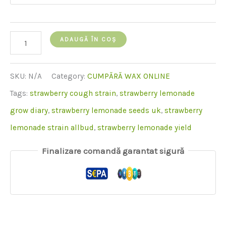
cantitate
ADAUGĂ ÎN COȘ
de
Strawberry
SKU:
N/A
Category:
CUMPĂRĂ WAX ONLINE
Lemonade
Tags:
strawberry cough strain
,
strawberry lemonade
Wax
grow diary
,
strawberry lemonade seeds uk
,
strawberry
lemonade strain allbud
,
strawberry lemonade yield
Finalizare comandă garantat sigură