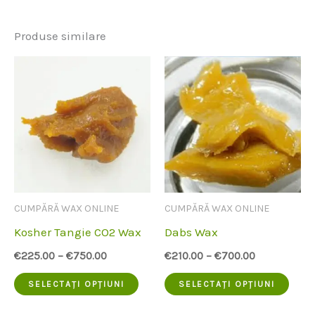
Produse similare
CUMPĂRĂ WAX ONLINE
CUMPĂRĂ WAX ONLINE
Kosher Tangie CO2 Wax
Dabs Wax
€
225.00
–
€
750.00
€
210.00
–
€
700.00
Acest
Aces
SELECTAȚI OPȚIUNI
SELECTAȚI OPȚIUNI
produs
prod