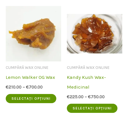
are
are
mai
mai
multe
mult
variante.
vari
Opțiunile
Opți
pot
pot
fi
fi
CUMPĂRĂ WAX ONLINE
CUMPĂRĂ WAX ONLINE
alese
ales
Lemon Walker OG Wax
Kandy Kush Wax-
pe
pe
Medicinal
€
210.00
–
€
700.00
pagina
pagi
Acest
€
225.00
–
€
750.00
SELECTAȚI OPȚIUNI
produsului
prod
produs
Aces
SELECTAȚI OPȚIUNI
are
prod
mai
are