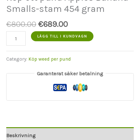
Smalls-stam 454 gram
Ursprungspriset
Aktuellt
€
800.00
€
689.00
var:
pris
BUY
LÄGG TILL I KUNDVAGN
€800.00.
är:
ONE
€689.00.
POUND
Category:
Köp weed per pund
Apples
Garanterat säker betalning
Banana
Smalls
strain
454
GRAMS
mängd
Beskrivning