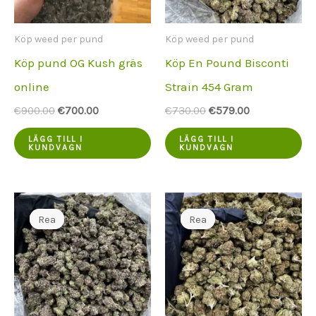
Köp weed per pund
Köp weed per pund
Köp pund OG Kush gräs
Köp En Pound Bisconti
online
Strain 454 Gram
Ursprungspriset
Aktuellt
Ursprungspriset
Aktuellt
€
900.00
€
700.00
€
730.00
€
579.00
var:
pris
var:
pris
€900.00.
är:
€730.00.
är:
LÄGG TILL I
LÄGG TILL I
KUNDVAGN
KUNDVAGN
€700.00.
€579.00.
Rea
Rea
Rea
Rea