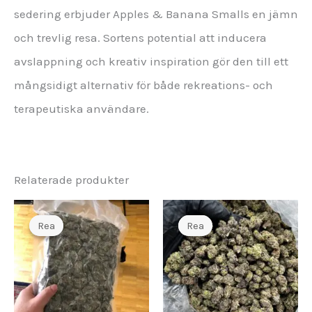
sedering erbjuder Apples & Banana Smalls en jämn
och trevlig resa. Sortens potential att inducera
avslappning och kreativ inspiration gör den till ett
mångsidigt alternativ för både rekreations- och
terapeutiska användare.
Relaterade produkter
Rea
Rea
Rea
Rea