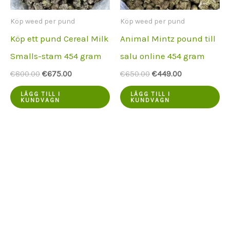
Köp weed per pund
Köp weed per pund
Köp ett pund Cereal Milk
Animal Mintz pound till
Smalls-stam 454 gram
salu online 454 gram
Ursprungspriset
Aktuellt
Ursprungspriset
Aktuellt
€
800.00
€
675.00
€
650.00
€
449.00
var:
pris
var:
pris
€800.00.
är:
€650.00.
är:
LÄGG TILL I
LÄGG TILL I
KUNDVAGN
KUNDVAGN
€675.00.
€449.00.