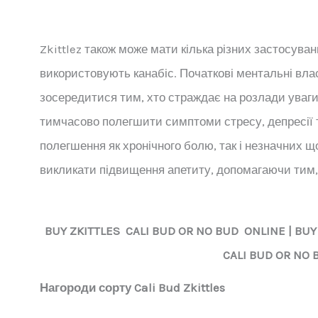
Zkittlez також може мати кілька різних застосуван
використовують канабіс. Початкові ментальні вла
зосередитися тим, хто страждає на розлади уваги.
тимчасово полегшити симптоми стресу, депресії 
полегшення як хронічного болю, так і незначних щ
викликати підвищення апетиту, допомагаючи тим, 
BUY
ZKITTLES
CALI BUD OR NO BUD ONLINE | BUY
CALI BUD OR NO 
Нагороди сорту Cali Bud Zkittles