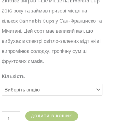
Zkittlez виграв 1-ше місце на Emerald Cup
2016 року та займав призові місця на
кількох Cannabis Cups у Сан-Франциско та
Мічигані. Цей сорт має великий кал, що
вибухає в спектрі світло-зелених відтінків і
випромінює солодку, тропічну суміш
фруктових смаків.
Кількість
кількість
ДОДАТИ В КОШИК
Buy