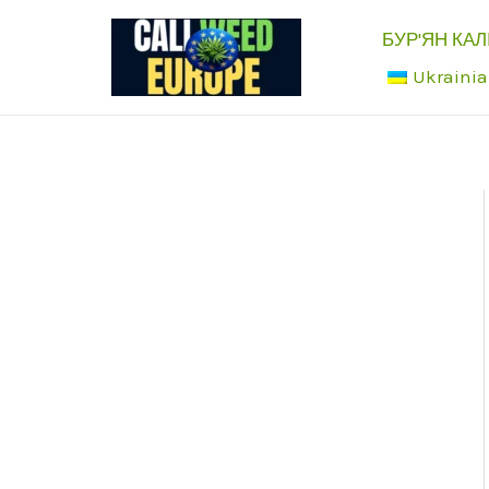
Перейти
БУР'ЯН КАЛ
до
Ukraini
вмісту