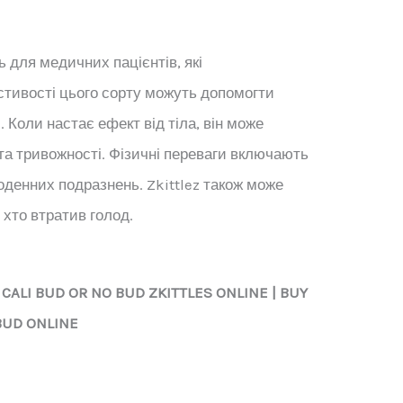
ь для медичних пацієнтів, які
стивості цього сорту можуть допомогти
 Коли настає ефект від тіла, він може
та тривожності. Фізичні переваги включають
оденних подразнень. Zkittlez також може
хто втратив голод.
 CALI BUD OR NO BUD
ZKITTLES
ONLINE | BUY
BUD ONLINE