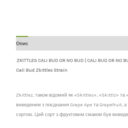
Опис
Додаткова інформація
ZKITTLES
CALI BUD OR NO BUD |
CALI BUD OR NO 
Cali Bud Zkittles Strain
Zkittlez, також відомий як «Skittles», «Skittlz» та
виведеним з поєднання Grape Ape та Grapefruit, 
сортою. Цей сорт з фруктовим смаком був виведен