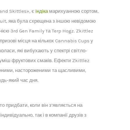
land Skittles», є
індіка
марихуанною сортом,
uit, яка була схрещена з іншою невідомою
єю 3rd Gen Family та Terp Hogz. Zkittlez
призові місця на кількох Cannabis Cups у
оласи, які вибухають у спектрі світло-
суміш фруктових смаків. Ефекти Zkittlez
еними, настороженими та щасливими,
дь-який час дня.
то придбати, коли він з’являється на
дивідуально, так і в компанії друзів з