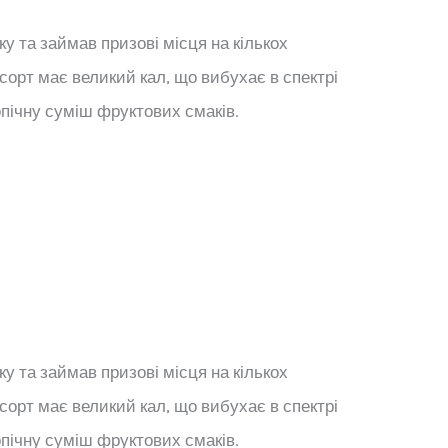
ку та займав призові місця на кількох
сорт має великий кал, що вибухає в спектрі
опічну суміш фруктових смаків.
ку та займав призові місця на кількох
сорт має великий кал, що вибухає в спектрі
опічну суміш фруктових смаків.