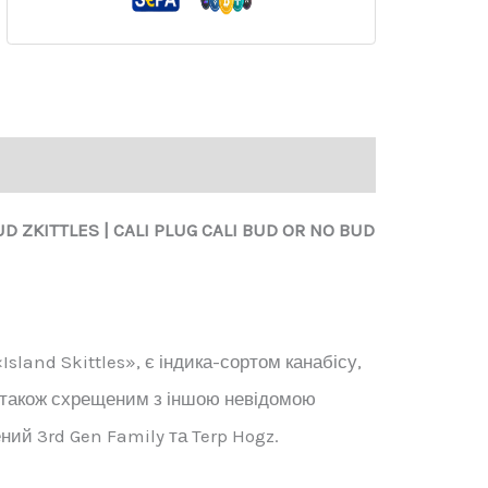
BUD
ZKITTLES
|
CALI PLUG CALI BUD OR NO BUD
 «Island Skittles», є індика-сортом канабісу,
а також схрещеним з іншою невідомою
ий 3rd Gen Family та Terp Hogz.