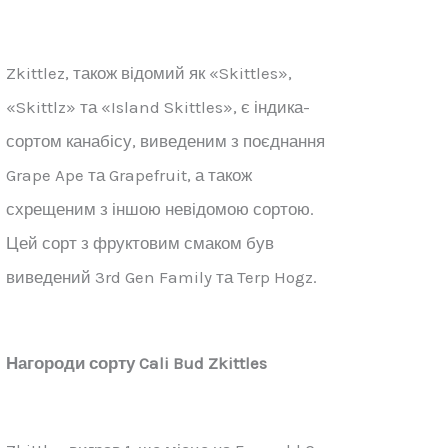
Zkittlez, також відомий як «Skittles»,
«Skittlz» та «Island Skittles», є індика-
сортом канабісу, виведеним з поєднання
Grape Ape та Grapefruit, а також
схрещеним з іншою невідомою сортою.
Цей сорт з фруктовим смаком був
виведений 3rd Gen Family та Terp Hogz.
Нагороди сорту Cali Bud Zkittles