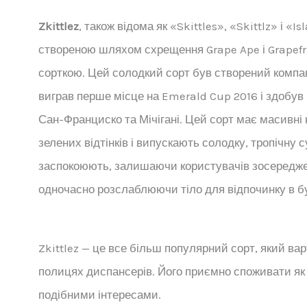
Zkittlez
, також відома як «Skittles», «Skittlz» і «Is
створеною шляхом схрещення Grape Ape і Grapefr
сорткою. Цей солодкий сорт був створений компані
виграв перше місце на Emerald Cup 2016 і здобув 
Сан-Франциско та Мічігані. Цей сорт має масивні к
зелених відтінків і випускають солодку, тропічну 
заспокоюють, залишаючи користувачів зосередж
одночасно розслаблюючи тіло для відпочинку в бу
Zkittlez — це все більш популярний сорт, який вар
полицях диспансерів. Його приємно споживати як ін
подібними інтересами.