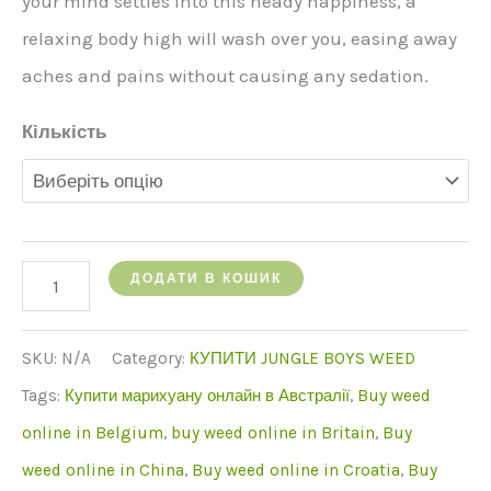
your mind settles into this heady happiness, a
relaxing body high will wash over you, easing away
aches and pains without causing any sedation.
Кількість
кількість
ДОДАТИ В КОШИК
Jungle
Boys
SKU:
N/A
Category:
КУПИТИ JUNGLE BOYS WEED
Citron
Tags:
Купити марихуану онлайн в Австралії
,
Buy weed
Cookies
online in Belgium
,
buy weed online in Britain
,
Buy
weed online in China
,
Buy weed online in Croatia
,
Buy