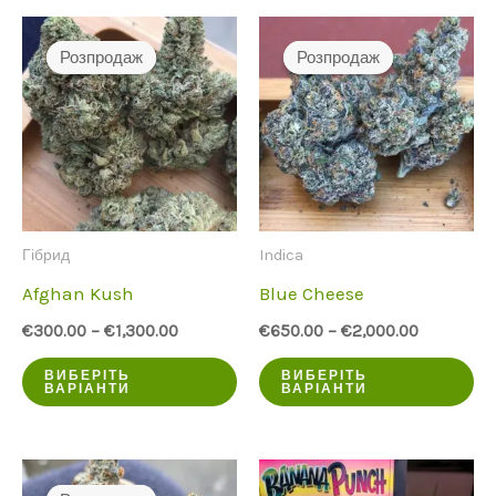
Розпродаж
Розпродаж
Розпродаж
Розпродаж
Гібрид
Indica
Afghan Kush
Blue Cheese
€
300.00
–
€
1,300.00
€
650.00
–
€
2,000.00
Цей
Ц
ВИБЕРІТЬ
ВИБЕРІТЬ
ВАРІАНТИ
ВАРІАНТИ
продукт
пр
має
ма
кілька
кі