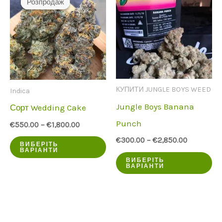
Розпродаж
Розпродаж
варіантів.
ва
Опції
Оп
можна
мо
вибрати
ви
на
на
КУПИТИ JUNGLE BOYS WEED
Indica
сторінці
ст
Jungle Boys Banana
Сорт Wedding Cake
продукту
пр
Punch
€
550.00
–
€
1,800.00
€
300.00
–
€
2,850.00
Цей
ВИБЕРІТЬ
ВАРІАНТИ
Ц
продукт
ВИБЕРІТЬ
ВАРІАНТИ
пр
має
ма
кілька
кі
варіантів.