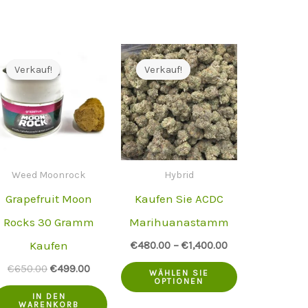
Verkauf!
Verkauf!
Verkauf!
Verkauf!
Weed Moonrock
Hybrid
Grapefruit Moon
Kaufen Sie ACDC
Rocks 30 Gramm
Marihuanastamm
Kaufen
es
€
480.00
–
€
1,400.00
dukt
Dieses
Der
Der
€
650.00
€
499.00
WÄHLEN SIE
ursprüngliche
aktuelle
OPTIONEN
Produkt
Preis
Preis
IN DEN
WARENKORB
war:
ist: