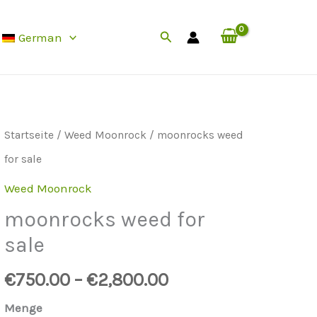
Suche
German
Startseite
/
Weed Moonrock
/ moonrocks weed
for sale
Weed Moonrock
moonrocks weed for
sale
€
750.00
–
€
2,800.00
Menge