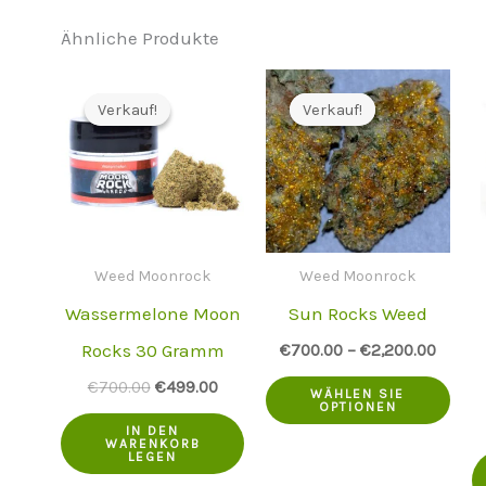
Ähnliche Produkte
Verkauf!
Verkauf!
Verkauf!
Verkauf!
Weed Moonrock
Weed Moonrock
Wassermelone Moon
Sun Rocks Weed
Rocks 30 Gramm
€
700.00
–
€
2,200.00
Dies
Der
Der
€
700.00
€
499.00
WÄHLEN SIE
ursprüngliche
aktuelle
OPTIONEN
Pro
Preis
Preis
IN DEN
WARENKORB
war:
ist:
LEGEN
hat
€700.00.
€499.00.