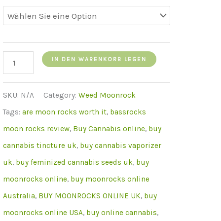
moonrocks
IN DEN WARENKORB LEGEN
weed
for
SKU:
N/A
Category:
Weed Moonrock
sale
Tags:
are moon rocks worth it
,
bassrocks
menge
moon rocks review
,
Buy Cannabis online
,
buy
cannabis tincture uk
,
buy cannabis vaporizer
uk
,
buy feminized cannabis seeds uk
,
buy
moonrocks online
,
buy moonrocks online
Australia
,
BUY MOONROCKS ONLINE UK
,
buy
moonrocks online USA
,
buy online cannabis
,