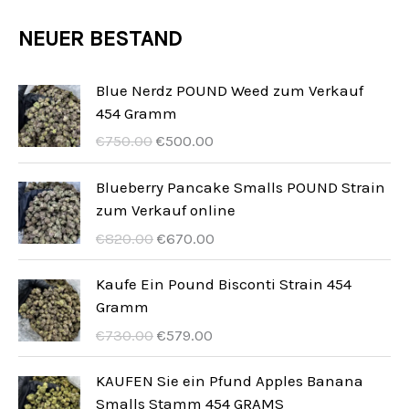
e
k
u
u
d
o
r
NEUER BESTAND
t
k
k
u
d
o
e
t
t
k
u
d
Blue Nerdz POUND Weed zum Verkauf
e
t
454 Gramm
k
u
D
D
e
€
750.00
€
500.00
t
k
e
e
e
t
r
r
Blueberry Pancake Smalls POUND Strain
u
a
zum Verkauf online
e
r
k
D
D
€
820.00
€
670.00
s
t
e
e
p
u
r
r
Kaufe Ein Pound Bisconti Strain 454
r
e
u
a
Gramm
ü
l
r
k
D
D
€
730.00
€
579.00
n
l
s
t
e
e
g
e
p
u
r
r
KAUFEN Sie ein Pfund Apples Banana
l
P
r
e
u
a
Smalls Stamm 454 GRAMS