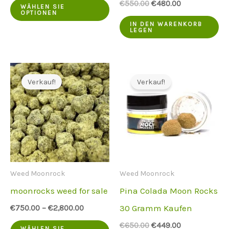
Dieses
Der
Der
€
550.00
€
480.00
WÄHLEN SIE
ursprüngliche
aktuelle
OPTIONEN
Produkt
Preis
Preis
IN DEN WARENKORB
LEGEN
war:
ist:
hat
€550.00.
€480.00.
mehrere
Varianten.
Verkauf!
Verkauf!
Die
Optionen
können
auf
der
Weed Moonrock
Weed Moonrock
Produktseite
moonrocks weed for sale
Pina Colada Moon Rocks
ausgewählt
30 Gramm Kaufen
€
750.00
–
€
2,800.00
werden
Dieses
Der
Der
€
650.00
€
449.00
WÄHLEN SIE