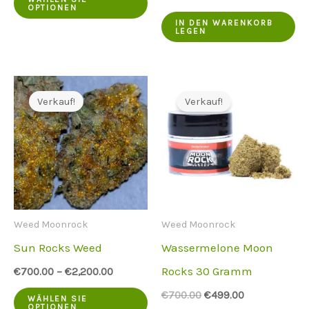
ursprüngliche
aktuelle
OPTIONEN
Produkt
Preis
Preis
IN DEN WARENKORB
LEGEN
war:
ist:
hat
€650.00.
€449.00.
mehrere
Varianten.
Verkauf!
Verkauf!
Die
Optionen
können
auf
der
Weed Moonrock
Weed Moonrock
Produktseite
Sun Rocks Weed
Wassermelone Moon
ausgewählt
Rocks 30 Gramm
€
700.00
–
€
2,200.00
werden
Dieses
Der
Der
€
700.00
€
499.00
WÄHLEN SIE
ursprüngliche
aktuelle
OPTIONEN