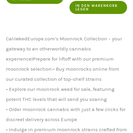
Produkt
Preis
Preis
IN DEN WARENKORB
LEGEN
war:
ist:
hat
€700.00.
€499.00.
mehrere
Varianten.
CaliWeedEurope.com’s Moonrock Collection – your
Die
gateway to an otherworldly cannabis
Optionen
experience!Prepare for liftoff with our premium
können
moonrock selection:• Buy moonrocks online from
auf
our curated collection of top-shelf strains
der
• Explore our moonrock weed for sale, featuring
Produktseite
potent THC levels that will send you soaring
ausgewählt
• Order moonrock cannabis with just a few clicks for
werden
discreet delivery across Europe
• Indulge in premium moonrock strains crafted from