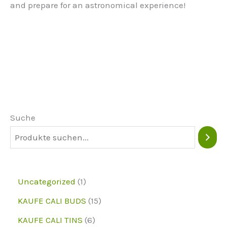
and prepare for an astronomical experience!
Suche
1
Uncategorized
1
p
1
KAUFE CALI BUDS
15
r
5
6
KAUFE CALI TINS
6