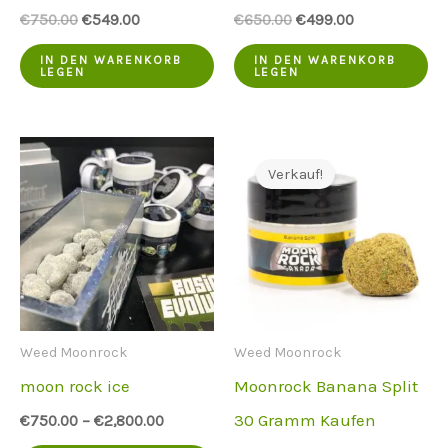
Der
Der
Der
Der
€
750.00
€
549.00
€
650.00
€
499.00
ursprüngliche
aktuelle
ursprüngliche
aktuelle
Preis
Preis
Preis
Preis
IN DEN WARENKORB
IN DEN WARENKORB
LEGEN
LEGEN
war:
ist:
war:
ist:
€750.00.
€549.00.
€650.00.
€499.00.
Verkauf!
Weed Moonrock
Weed Moonrock
moon rock ice
Moonrock Banana Split
30 Gramm Kaufen
€
750.00
–
€
2,800.00