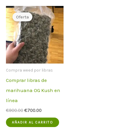
Oferta
Compra weed por libras
Comprar libras de
marihuana OG Kush en
línea
El
El
€
900.00
€
700.00
precio
precio
original
actual
AÑADIR AL CARRITO
era:
es:
€900.00.
€700.00.