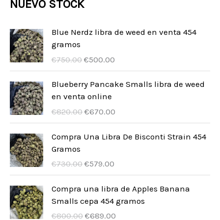
s
NUEVO STOCK
t
c
c
u
d
o
o
t
t
c
u
d
Blue Nerdz libra de weed en venta 454
s
o
o
t
gramos
c
u
s
U
A
o
€
750.00
€
500.00
t
c
r
k
s
o
t
s
t
Blueberry Pancake Smalls libra de weed
s
p
u
en venta online
o
r
e
U
A
€
820.00
€
670.00
s
u
l
r
k
n
l
s
t
Compra Una Libra De Bisconti Strain 454
g
t
p
u
Gramos
s
p
r
e
U
A
€
730.00
€
579.00
p
r
u
l
r
k
r
i
n
l
s
t
Compra una libra de Apples Banana
i
s
g
t
p
u
Smalls cepa 454 gramos
s
ä
s
p
r
e
U
A
€
800.00
€
689.00
e
r