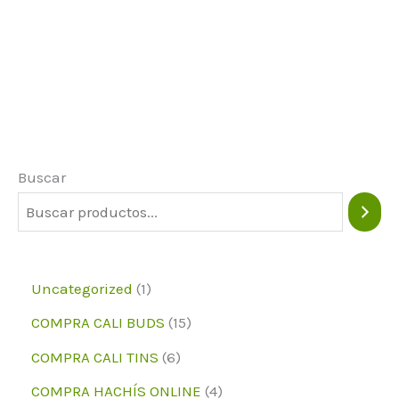
Buscar
1
Uncategorized
1
p
1
COMPRA CALI BUDS
15
r
5
6
COMPRA CALI TINS
6
o
p
p
4
COMPRA HACHÍS ONLINE
4