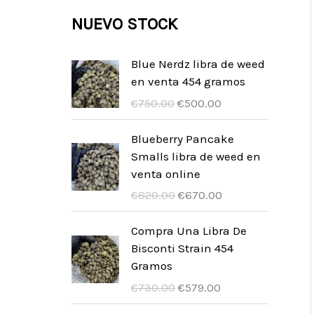
c
c
u
d
r
NUEVO STOCK
o
t
t
c
u
o
s
o
o
t
c
d
Blue Nerdz libra de weed
s
o
en venta 454 gramos
t
u
I
I
s
€
750.00
€
500.00
o
c
l
l
s
t
p
p
Blueberry Pancake
r
r
Smalls libra de weed en
o
e
e
venta online
s
z
z
I
I
€
820.00
€
670.00
z
z
l
l
o
o
p
p
Compra Una Libra De
o
a
r
r
Bisconti Strain 454
r
t
e
e
Gramos
i
t
z
z
I
I
€
730.00
€
579.00
g
u
z
z
l
l
i
a