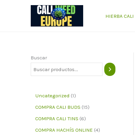
Ir
al
HIERBA CALI
contenido
Buscar
1
Uncategorized
1
p
1
COMPRA CALI BUDS
15
r
5
6
COMPRA CALI TINS
6
o
p
p
4
COMPRA HACHÍS ONLINE
4