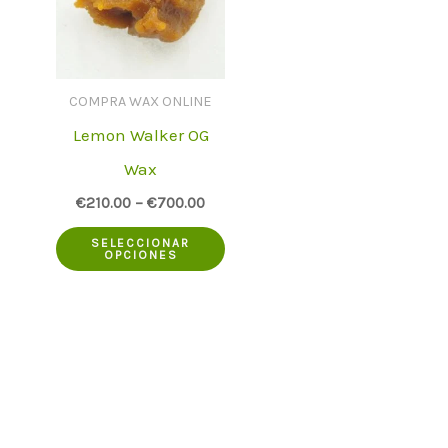
COMPRA WAX ONLINE
Lemon Walker OG
Wax
€
210.00
–
€
700.00
Este
SELECCIONAR
OPCIONES
producto
tiene
varias
variantes.
Las
opciones