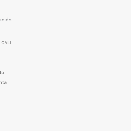
ación
 CALI
to
nta