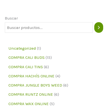
opciones
pueden
Buscar
elegirse
en
la
página
1
Uncategorized
1
del
p
1
COMPRA CALI BUDS
15
producto
r
5
6
COMPRA CALI TINS
6
o
p
p
4
COMPRA HACHÍS ONLINE
4
d
r
r
p
6
COMPRA JUNGLE BOYS WEED
6
u
o
o
r
p
6
COMPRA RUNTZ ONLINE
6
c
d
d
o
r
p
5
COMPRA WAX ONLINE
5
t
u
u