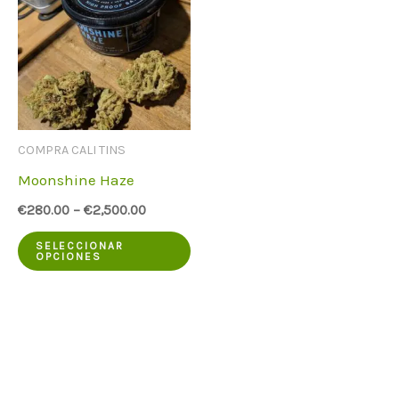
COMPRA CALI TINS
Moonshine Haze
€
280.00
–
€
2,500.00
Este
SELECCIONAR
OPCIONES
producto
tiene
varias
variantes.
Las