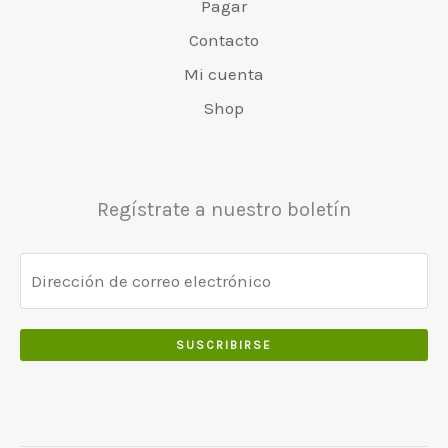
6
0
Pagar
a
4
0
5
0
r
8
Contacto
.
0
.
:
0
Mi cuenta
.
€
.
0
5
0
Shop
0
5
0
.
0
.
.
0
Regístrate a nuestro boletín
0
.
SUSCRIBIRSE