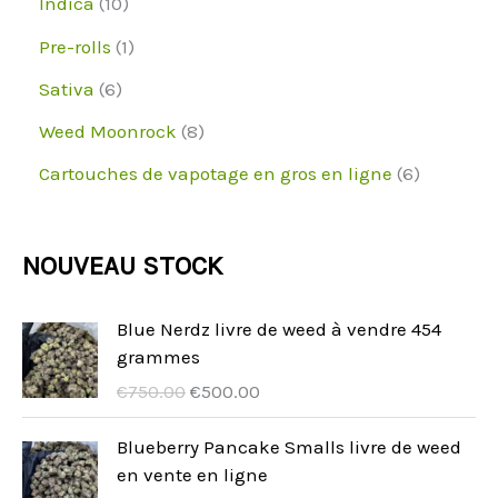
1
s
Indica
10
s
t
i
u
d
o
p
0
1
Pre-rolls
1
s
t
i
u
d
r
p
p
6
Sativa
6
s
t
i
u
o
r
r
p
8
Weed Moonrock
8
s
t
i
d
o
o
r
p
6
Cartouches de vapotage en gros en ligne
6
s
t
u
d
d
o
r
p
s
i
u
u
d
o
r
NOUVEAU STOCK
t
i
i
u
d
o
s
t
t
i
u
d
Blue Nerdz livre de weed à vendre 454
s
t
grammes
i
u
U
A
s
€
750.00
€
500.00
t
i
r
k
s
t
s
t
Blueberry Pancake Smalls livre de weed
p
u
en vente en ligne
s