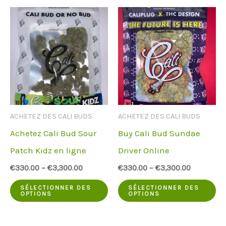
plusieurs
pl
variantes.
va
Les
Le
options
op
peuvent
pe
être
êt
ACHETEZ DES CALI BUDS
ACHETEZ DES CALI BUDS
choisies
ch
Achetez Cali Bud Sour
Buy Cali Bud Sundae
sur
su
Patch Kidz en ligne
Driver Online
la
la
€
330.00
–
€
3,300.00
€
330.00
–
€
3,300.00
page
pa
Ce
Ce
du
du
SÉLECTIONNER DES
SÉLECTIONNER DES
OPTIONS
OPTIONS
produit
pr
produit
pr
a
a