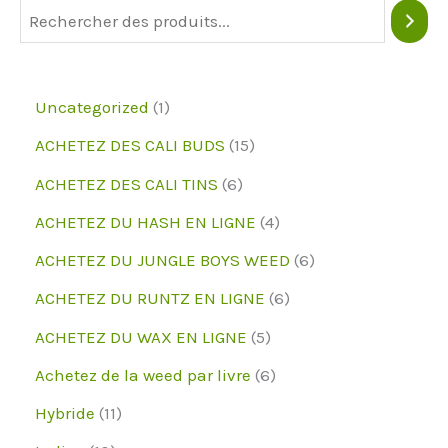
1
Uncategorized
1
p
1
ACHETEZ DES CALI BUDS
15
r
5
6
ACHETEZ DES CALI TINS
6
o
p
p
4
ACHETEZ DU HASH EN LIGNE
4
d
r
r
p
6
ACHETEZ DU JUNGLE BOYS WEED
6
u
o
o
r
p
6
ACHETEZ DU RUNTZ EN LIGNE
6
i
d
d
o
r
p
5
ACHETEZ DU WAX EN LIGNE
5
t
u
u
d
o
r
p
6
Achetez de la weed par livre
6
i
i
u
d
o
r
p
1
Hybride
11
t
t
i
u
d
o
r
1