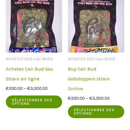
ACHETEZ DES CALI BUDS
ACHETEZ DES CALI BUDS
Achetez Cali Bud Gas
Buy Cali Bud
Strain en ligne
Gobstoppers strain
Online
€
330.00
–
€
3,300.00
Ce
€
330.00
–
€
3,300.00
SÉLECTIONNER DES
OPTIONS
produit
Ce
SÉLECTIONNER DES
OPTIONS
a
pr
plusieurs
a