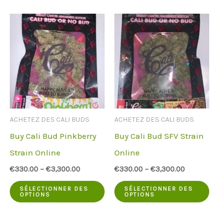
plusieurs
a
variantes.
pl
Les
va
options
Le
peuvent
op
être
pe
choisies
êt
ACHETEZ DES CALI BUDS
ACHETEZ DES CALI BUDS
sur
ch
Buy Cali Bud Pinkberry
Buy Cali Bud SFV Strain
la
su
Strain Online
Online
page
la
€
330.00
–
€
3,300.00
€
330.00
–
€
3,300.00
du
pa
Ce
Ce
produit
du
SÉLECTIONNER DES
SÉLECTIONNER DES
OPTIONS
OPTIONS
produit
pr
pr
a
a