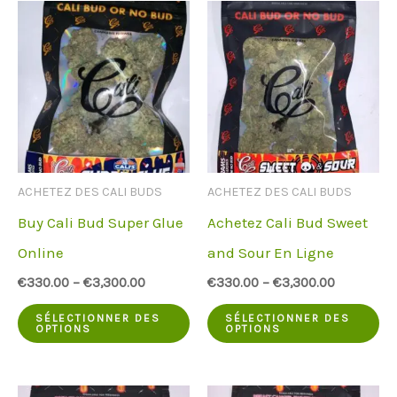
plusieurs
pl
variantes.
va
Les
Le
options
op
peuvent
pe
être
êt
ACHETEZ DES CALI BUDS
ACHETEZ DES CALI BUDS
choisies
ch
Buy Cali Bud Super Glue
Achetez Cali Bud Sweet
sur
su
Online
and Sour En Ligne
la
la
€
330.00
–
€
3,300.00
€
330.00
–
€
3,300.00
page
pa
Ce
Ce
du
du
SÉLECTIONNER DES
SÉLECTIONNER DES
OPTIONS
OPTIONS
produit
pr
produit
pr
a
a