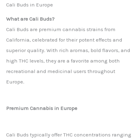
plusieurs
Cali Buds in Europe
variantes.
What are Cali Buds?
Les
Cali Buds are premium cannabis strains from
options
California, celebrated for their potent effects and
peuvent
superior quality. With rich aromas, bold flavors, and
être
high THC levels, they are a favorite among both
choisies
recreational and medicinal users throughout
sur
Europe.
la
page
du
Premium Cannabis in Europe
produit
Cali Buds typically offer THC concentrations ranging