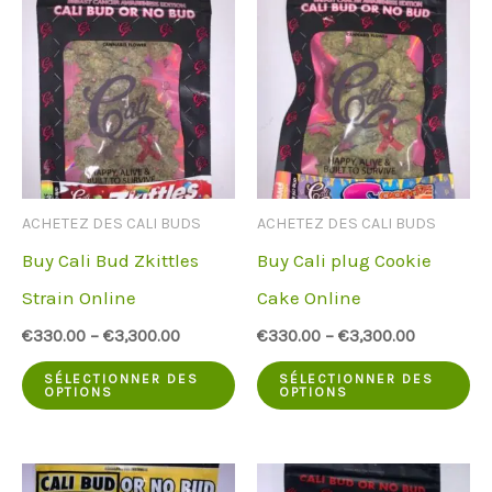
plusieurs
pl
variantes.
va
Les
Le
options
op
peuvent
pe
être
êt
ACHETEZ DES CALI BUDS
ACHETEZ DES CALI BUDS
choisies
ch
Buy Cali Bud Zkittles
Buy Cali plug Cookie
sur
su
Strain Online
Cake Online
la
la
€
330.00
–
€
3,300.00
€
330.00
–
€
3,300.00
page
pa
Ce
Ce
du
du
SÉLECTIONNER DES
SÉLECTIONNER DES
OPTIONS
OPTIONS
produit
pr
produit
pr
a
a
plusieurs
pl