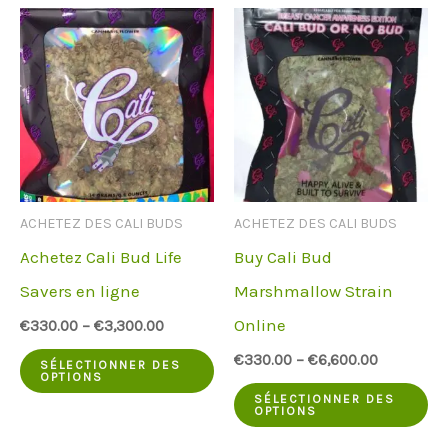
variantes.
pl
Les
va
options
Le
peuvent
op
être
pe
choisies
êt
ACHETEZ DES CALI BUDS
ACHETEZ DES CALI BUDS
sur
ch
Achetez Cali Bud Life
Buy Cali Bud
la
su
Savers en ligne
Marshmallow Strain
page
la
Online
€
330.00
–
€
3,300.00
du
pa
Ce
€
330.00
–
€
6,600.00
produit
du
SÉLECTIONNER DES
OPTIONS
produit
Ce
pr
SÉLECTIONNER DES
OPTIONS
a
pr