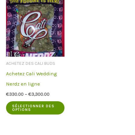
variantes.
pl
Les
va
options
Le
peuvent
op
être
pe
choisies
êt
ACHETEZ DES CALI BUDS
sur
ch
Achetez Cali Wedding
la
su
Nerdz en ligne
page
la
€
330.00
–
€
3,300.00
du
pa
Ce
produit
du
SÉLECTIONNER DES
OPTIONS
produit
pr
a