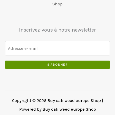
0
5
0
Shop
0
5
0
.
0
.
.
0
Inscrivez-vous à notre newsletter
0
.
S'ABONNER
Copyright © 2026 Buy cali weed europe Shop |
Powered by Buy cali weed europe Shop