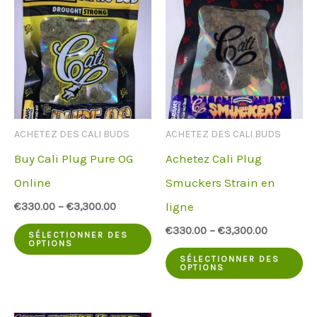
variantes.
va
Les
Le
options
op
peuvent
pe
être
êt
ACHETEZ DES CALI BUDS
ACHETEZ DES CALI BUDS
choisies
ch
Buy Cali Plug Pure OG
Achetez Cali Plug
sur
su
Online
Smuckers Strain en
la
la
ligne
€
330.00
–
€
3,300.00
page
pa
Ce
€
330.00
–
€
3,300.00
du
du
SÉLECTIONNER DES
OPTIONS
produit
Ce
produit
pr
SÉLECTIONNER DES
OPTIONS
a
pr
plusieurs
a