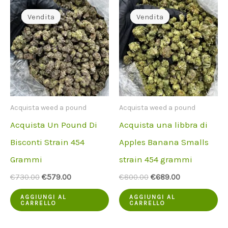
Vendita
Vendita
Vendita
Vendita
Acquista weed a pound
Acquista weed a pound
Acquista Un Pound Di
Acquista una libbra di
Bisconti Strain 454
Apples Banana Smalls
Grammi
strain 454 grammi
Il
Il
Il
Il
€
730.00
€
579.00
€
800.00
€
689.00
prezzo
prezzo
prezzo
prezzo
originale
attuale
originale
attuale
AGGIUNGI AL
AGGIUNGI AL
CARRELLO
CARRELLO
era:
è:
era:
è:
€730.00.
€579.00.
€800.00.
€689.00.