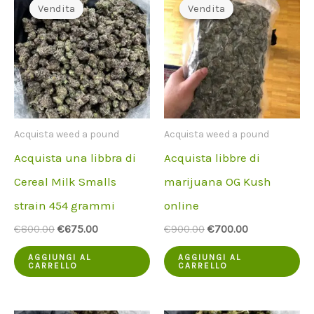
Vendita
Vendita
Vendita
Vendita
Acquista weed a pound
Acquista weed a pound
Acquista una libbra di
Acquista libbre di
Cereal Milk Smalls
marijuana OG Kush
strain 454 grammi
online
Il
Il
Il
Il
€
800.00
€
675.00
€
900.00
€
700.00
prezzo
prezzo
prezzo
prezzo
originale
attuale
originale
attuale
AGGIUNGI AL
AGGIUNGI AL
CARRELLO
CARRELLO
era:
è:
era:
è:
€800.00.
€675.00.
€900.00.
€700.00.