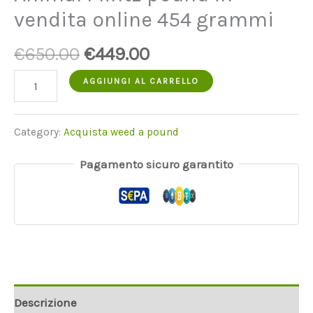
vendita online 454 grammi
Il
Il
€
650.00
€
449.00
prezzo
prezzo
quantità
AGGIUNGI AL CARRELLO
originale
attuale
di
era:
è:
Animal
Category:
Acquista weed a pound
€650.00.
€449.00.
Mintz
Pagamento sicuro garantito
pound
For
Sale
Online
454
grams
Descrizione