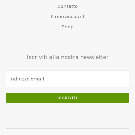
,
€
,
e
€
Contatto
0
6
0
r
4
0
Il mio account
5
0
a
8
0
:
0
Shop
,
€
,
0
5
0
0
5
0
0
Iscriviti alla nostra newsletter
,
0
0
ISCRIVITI