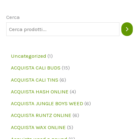
Cerca
1
Uncategorized
1
p
1
ACQUISTA CALI BUDS
15
r
5
6
ACQUISTA CALI TINS
6
o
p
p
4
ACQUISTA HASH ONLINE
4
d
r
r
p
6
ACQUISTA JUNGLE BOYS WEED
6
o
o
o
r
p
6
ACQUISTA RUNTZ ONLINE
6
t
d
d
o
r
p
5
ACQUISTA WAX ONLINE
5
t
o
o
d
o
r
p
6
Acquista weed a pound
6