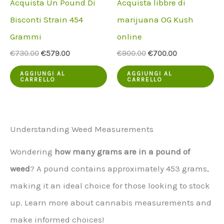
Acquista Un Pound Di
Acquista libbre di
Bisconti Strain 454
marijuana OG Kush
Grammi
online
Il
Il
Il
Il
€
730.00
€
579.00
€
900.00
€
700.00
prezzo
prezzo
prezzo
prezzo
originale
attuale
originale
attuale
AGGIUNGI AL
AGGIUNGI AL
CARRELLO
CARRELLO
era:
è:
era:
è:
€730.00.
€579.00.
€900.00.
€700.00.
Understanding Weed Measurements
Wondering
how many grams are in a pound of
weed
? A pound contains approximately 453 grams,
making it an ideal choice for those looking to stock
up. Learn more about cannabis measurements and
make informed choices!