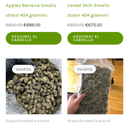
Apples Banana Smalls
Cereal Milk Smalls
strain 454 grammi
strain 454 grammi
Il
Il
Il
Il
€
800.00
€
689.00
€
800.00
€
675.00
prezzo
prezzo
prezzo
prezzo
originale
attuale
originale
attuale
AGGIUNGI AL
AGGIUNGI AL
CARRELLO
CARRELLO
era:
è:
era:
è:
€800.00.
€689.00.
€800.00.
€675.00.
Vendita
Vendita
Acquista weed a pound
Acquista weed a pound