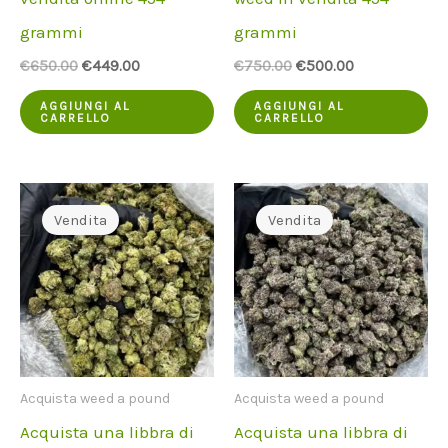
grammi
grammi
Il
Il
Il
Il
€
650.00
€
449.00
€
750.00
€
500.00
prezzo
prezzo
prezzo
prezzo
originale
attuale
originale
attuale
AGGIUNGI AL
AGGIUNGI AL
CARRELLO
CARRELLO
era:
è:
era:
è:
€650.00.
€449.00.
€750.00.
€500.00.
Vendita
Vendita
Acquista weed a pound
Acquista weed a pound
Acquista una libbra di
Acquista una libbra di