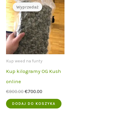
Wyprzedaż
Kup weed na funty
Kup kilogramy OG Kush
online
Cena
Aktualna
€
900.00
€
700.00
początkowa
cena
wynosiła:
to:
DODAJ DO KOSZYKA
€900.00.
€700.00.