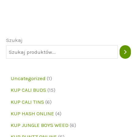
Szukaj
1
Uncategorized
1
p
1
KUP CALI BUDS
15
r
5
6
KUP CALI TINS
6
o
p
p
4
KUP HASH ONLINE
4
d
r
r
p
6
KUP JUNGLE BOYS WEED
6
u
o
o
r
p
6
KUP RUNTZ ONLINE
6