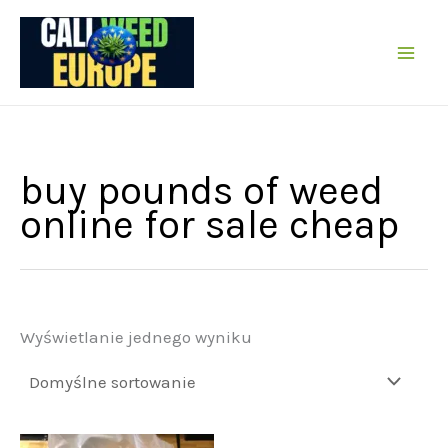
Przejdź
do
treści
buy pounds of weed
online for sale cheap
Wyświetlanie jednego wyniku