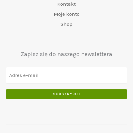
.
€
.
Kontakt
.
r
4
6
0
0
a
8
Moje konto
5
0
0
:
0
Shop
0
.
.
€
.
.
5
0
0
5
0
0
0
.
Zapisz się do naszego newslettera
.
.
0
0
.
SUBSKRYBUJ