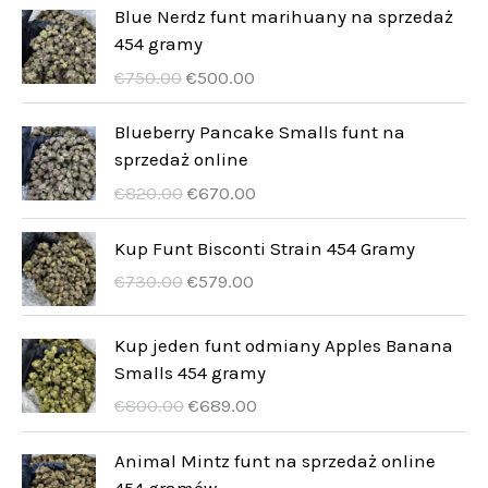
k
u
d
Blue Nerdz funt marihuany na sprzedaż
y
t
454 gramy
k
u
U
A
y
€
750.00
€
500.00
t
k
r
k
y
t
s
t
Blueberry Pancake Smalls funt na
p
u
sprzedaż online
y
r
e
U
A
€
820.00
€
670.00
u
l
r
k
n
l
s
t
Kup Funt Bisconti Strain 454 Gramy
g
t
p
u
U
A
€
730.00
€
579.00
s
p
r
e
r
k
p
r
u
l
s
t
Kup jeden funt odmiany Apples Banana
r
i
n
l
p
u
Smalls 454 gramy
i
s
g
t
r
e
s
ä
U
A
€
800.00
€
689.00
s
p
u
l
e
r
r
k
p
r
n
l
t
:
s
t
Animal Mintz funt na sprzedaż online
r
i
g
t
v
€
p
u
454 gramów