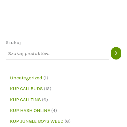
wiele
wariantów.
Opcje
można
wybrać
Szukaj
na
stronie
produktu
1
Uncategorized
1
p
1
KUP CALI BUDS
15
r
5
6
KUP CALI TINS
6
o
p
p
4
KUP HASH ONLINE
4
d
r
r
p
6
KUP JUNGLE BOYS WEED
6
u
o