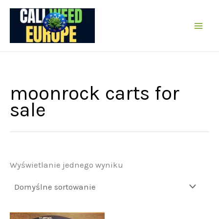
Przejdź
do
treści
moonrock carts for
sale
Wyświetlanie jednego wyniku