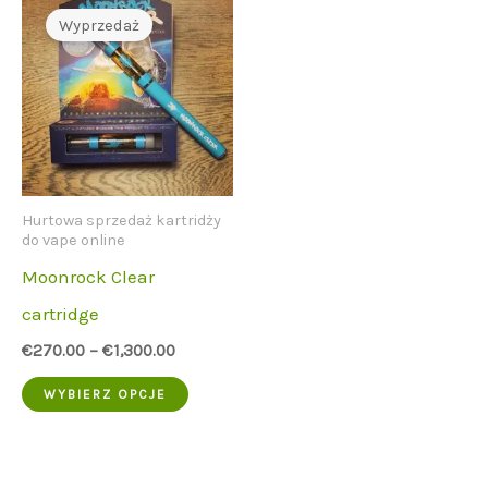
Wyprzedaż
Hurtowa sprzedaż kartridży
do vape online
Moonrock Clear
cartridge
€
270.00
–
€
1,300.00
Ten
WYBIERZ OPCJE
produkt
ma