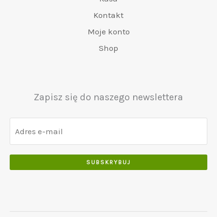
0
r
8
5
0
Kontakt
0
:
0
0
.
.
€
.
Moje konto
.
5
0
Shop
0
5
0
0
0
.
.
.
0
Zapisz się do naszego newslettera
0
.
SUBSKRYBUJ