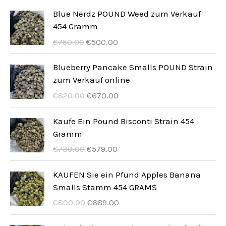
e
t
t
k
u
d
Blue Nerdz POUND Weed zum Verkauf
e
t
454 Gramm
k
u
U
A
e
€
750.00
€
500.00
t
k
r
k
e
t
s
t
Blueberry Pancake Smalls POUND Strain
p
u
zum Verkauf online
e
r
e
U
A
€
820.00
€
670.00
u
l
r
k
n
l
s
t
Kaufe Ein Pound Bisconti Strain 454
g
t
p
u
Gramm
s
p
r
e
U
A
€
730.00
€
579.00
p
r
u
l
r
k
r
i
n
l
s
t
KAUFEN Sie ein Pfund Apples Banana
i
s
g
t
p
u
Smalls Stamm 454 GRAMS
s
ä
s
p
r
e
U
A
€
800.00
€
689.00
e
r
p
r
u
l
r
k
t
:
r
i
n
l