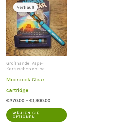
Verkauf!
Großhandel Vape-
Kartuschen online
Moonrock Clear
cartridge
€
270.00
–
€
1,300.00
Dieses
WÄHLEN SIE
OPTIONEN
Produkt
hat