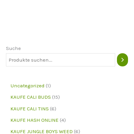
mehrere
Varianten.
Die
Optionen
können
Suche
auf
der
Produktseite
ausgewählt
1
Uncategorized
1
werden
p
1
KAUFE CALI BUDS
15
r
5
6
KAUFE CALI TINS
6
o
p
p
4
KAUFE HASH ONLINE
4
d
r
r
p
6
KAUFE JUNGLE BOYS WEED
6