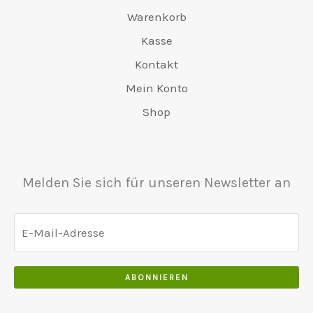
0
0
.
t
:
€
.
Warenkorb
.
.
v
€
6
0
0
Kasse
a
4
5
0
0
r
8
Kontakt
0
.
.
:
0
.
Mein Konto
€
.
0
5
0
Shop
0
5
0
.
0
.
.
0
Melden Sie sich für unseren Newsletter an
0
.
ABONNIEREN