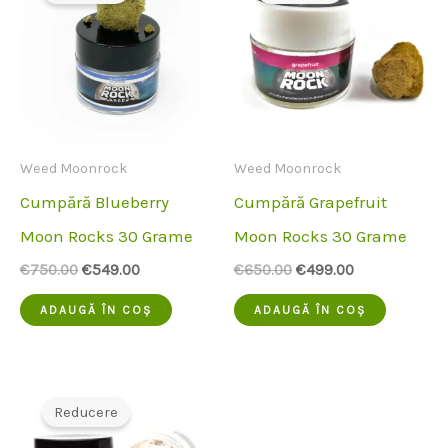
Weed Moonrock
Weed Moonrock
Cumpără Blueberry
Cumpără Grapefruit
Moon Rocks 30 Grame
Moon Rocks 30 Grame
Prețul
Prețul
Prețul
Prețul
€
750.00
€
549.00
€
650.00
€
499.00
inițial
actual
inițial
actual
a
este:
a
este:
ADAUGĂ ÎN COȘ
ADAUGĂ ÎN COȘ
fost:
€549.00.
fost:
€499.00.
€750.00.
€650.00.
Reducere