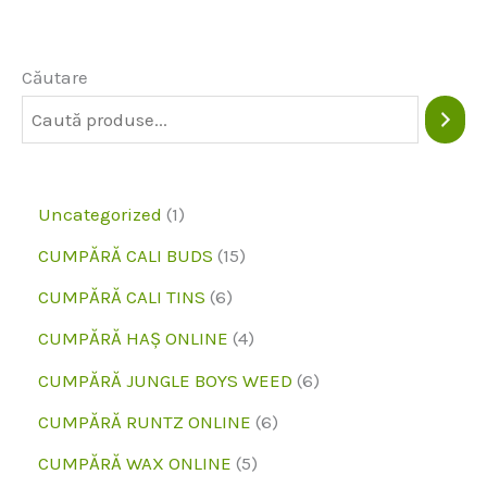
Căutare
1
Uncategorized
1
p
1
CUMPĂRĂ CALI BUDS
15
r
5
6
CUMPĂRĂ CALI TINS
6
o
p
p
4
CUMPĂRĂ HAȘ ONLINE
4
d
r
r
p
6
CUMPĂRĂ JUNGLE BOYS WEED
6
u
o
o
r
p
6
CUMPĂRĂ RUNTZ ONLINE
6
s
d
d
o
r
p
5
CUMPĂRĂ WAX ONLINE
5
u
u
d