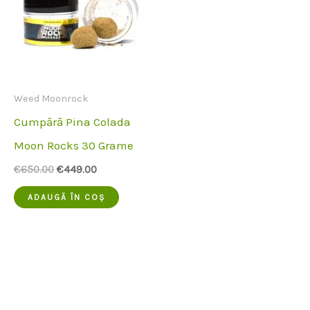
Weed Moonrock
Cumpără Pina Colada
Moon Rocks 30 Grame
Prețul
Prețul
€
650.00
€
449.00
inițial
actual
a
este:
ADAUGĂ ÎN COȘ
fost:
€449.00.
€650.00.