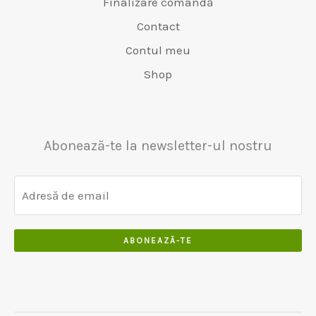
Finalizare comandă
o
:
0
6
,
s
€
Contact
0
5
0
t
4
Contul meu
0
0
:
8
,
€
0
Shop
0
5
,
0
5
0
0
0
,
Abonează-te la newsletter-ul nostru
0
0
ABONEAZĂ-TE