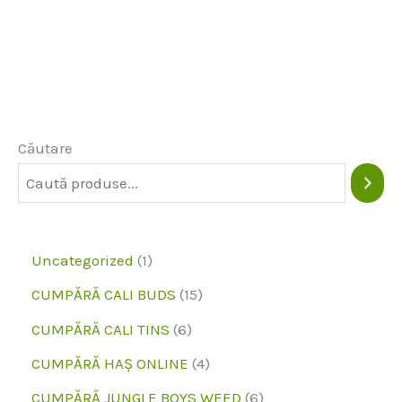
mai
multe
variante.
Opțiunile
pot
Căutare
fi
alese
pe
1
Uncategorized
1
pagina
p
1
CUMPĂRĂ CALI BUDS
15
produsului
r
5
6
CUMPĂRĂ CALI TINS
6
o
p
p
4
CUMPĂRĂ HAȘ ONLINE
4
d
r
r
p
6
CUMPĂRĂ JUNGLE BOYS WEED
6