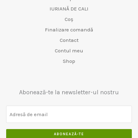
0
5
0
r
9
e
r
IURIANĂ DE CALI
.
0
.
:
9
t
:
.
Coș
€
.
v
€
0
6
0
Finalizare comandă
a
4
0
5
0
r
8
Contact
.
0
.
:
0
Contul meu
.
€
.
0
5
0
Shop
0
5
0
.
0
.
.
0
Abonează-te la newsletter-ul nostru
0
.
ABONEAZĂ-TE