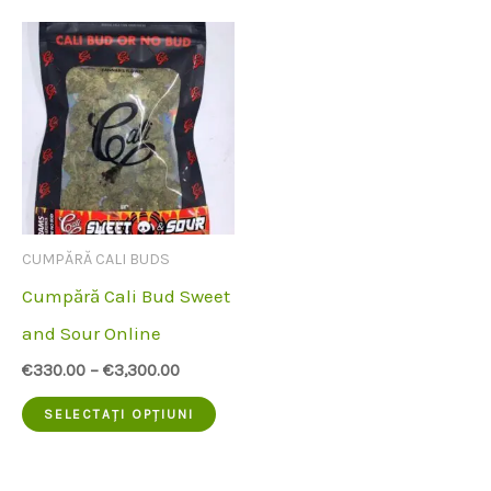
CUMPĂRĂ CALI BUDS
Cumpără Cali Bud Sweet
and Sour Online
€
330.00
–
€
3,300.00
Acest
SELECTAȚI OPȚIUNI
produs
are