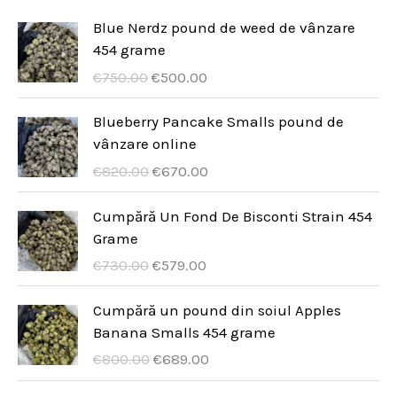
e
s
u
d
Blue Nerdz pound de weed de vânzare
e
454 grame
s
u
U
A
€
750.00
€
500.00
e
s
r
k
e
s
t
Blueberry Pancake Smalls pound de
p
u
vânzare online
r
e
U
A
€
820.00
€
670.00
u
l
r
k
n
l
s
t
Cumpără Un Fond De Bisconti Strain 454
g
t
p
u
Grame
s
p
r
e
U
A
€
730.00
€
579.00
p
r
u
l
r
k
r
i
n
l
s
t
Cumpără un pound din soiul Apples
i
s
g
t
p
u
Banana Smalls 454 grame
s
ä
s
p
r
e
U
A
€
800.00
€
689.00
e
r
p
r
u
l
r
k
t
:
r
i