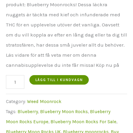
€549.00.
produkt: Blueberry Moonrocks! Dessa läckra
nuggets är täckta med kief och infunderade med
THC för en upplevelse utöver det vanliga. Oavsett
om du vill koppla av efter en lång dag eller ta dig till
stratosfären, har dessa små juveler allt du behöver.
Läs vidare för att få veta mer om denna
cannabisupplevelse du inte får missa! Köp nu på
Blueberry
LÄGG TILL I KUNDVAGN
Moon
Rocks 30
Category:
Weed Moonrock
grams
Tags:
Blueberry
,
Blueberry Moon Rocks
,
Blueberry
mängd
Moon Rocks Europe
,
Blueberry Moon Rocks For Sale
,
Blueberry Moon Rocks UK
,
Blueberry moonrocks
,
Buy