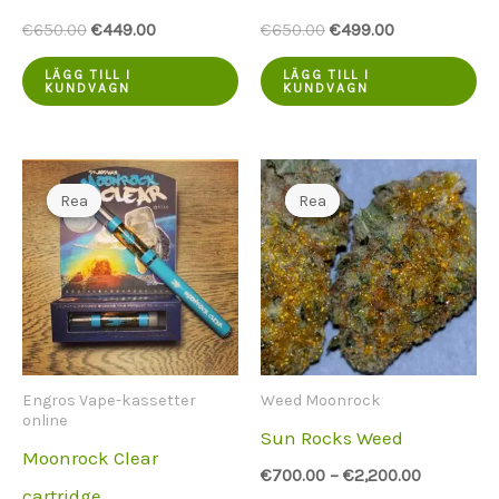
Ursprungspriset
Aktuellt
Ursprungspriset
Aktuellt
€
650.00
€
449.00
€
650.00
€
499.00
var:
pris
var:
pris
€650.00.
är:
€650.00.
är:
LÄGG TILL I
LÄGG TILL I
KUNDVAGN
KUNDVAGN
€449.00.
€499.00.
Rea
Rea
Rea
Rea
Engros Vape-kassetter
Weed Moonrock
online
Sun Rocks Weed
Moonrock Clear
€
700.00
–
€
2,200.00
cartridge