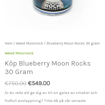
Hem
/
Weed Moonrock
/ Blueberry Moon Rocks 30 gram
Weed Moonrock
Köp Blueberry Moon Rocks
30 Gram
Ursprungspriset
Aktuellt
€
750.00
€
549.00
var:
pris
Är du redo att ge dig av till en galax av smaker och
€750.00.
är:
fridfull avslappning? Titta då på vår senaste