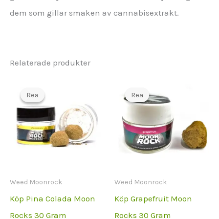
dem som gillar smaken av cannabisextrakt.
Relaterade produkter
Rea
Rea
Rea
Rea
Weed Moonrock
Weed Moonrock
Köp Pina Colada Moon
Köp Grapefruit Moon
Rocks 30 Gram
Rocks 30 Gram